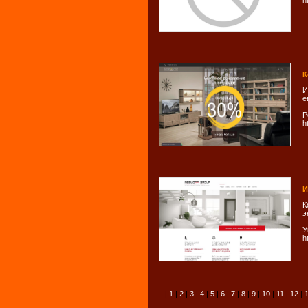
h
К
И
е
Р
h
И
К
э
У
h
|
1
|
2
|
3
|
4
|
5
|
6
|
7
|
8
|
9
|
10
|
11
|
12
|