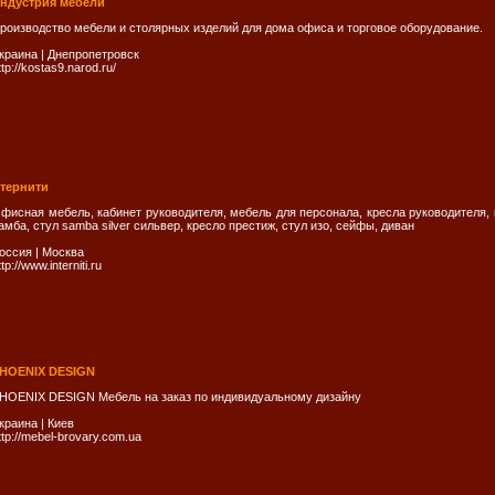
ндустрия мебели
роизводство мебели и столярных изделий для дома офиса и торговое оборудование.
краина
|
Днепропетровск
ttp://kostas9.narod.ru/
тернити
фисная мебель, кабинет руководителя, мебель для персонала, кресла руководителя, к
амба, стул samba silver сильвер, кресло престиж, стул изо, сейфы, диван
оссия
|
Москва
ttp://www.interniti.ru
HOENIX DESIGN
HOENIX DESIGN Мебель на заказ по индивидуальному дизайну
краина
|
Киев
ttp://mebel-brovary.com.ua