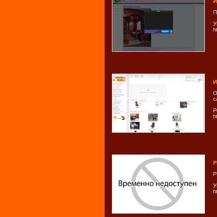
И
П
У
h
И
О
с
Р
h
P
P
У
h