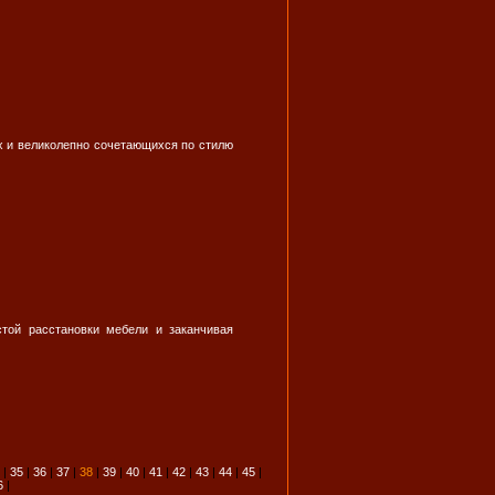
х и великолепно сочетающихся по стилю
стой расстановки мебели и заканчивая
|
35
|
36
|
37
|
38
|
39
|
40
|
41
|
42
|
43
|
44
|
45
|
6
|