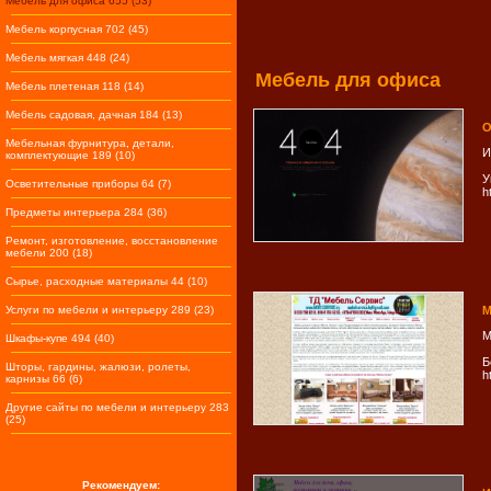
Мебель для офиса 655 (53)
Мебель корпусная 702 (45)
Мебель мягкая 448 (24)
Мебель для офиса
Мебель плетеная 118 (14)
Мебель садовая, дачная 184 (13)
О
Мебельная фурнитура, детали,
И
комплектующие 189 (10)
У
Осветительные приборы 64 (7)
h
Предметы интерьера 284 (36)
Ремонт, изготовление, восстановление
мебели 200 (18)
Сырье, расходные материалы 44 (10)
Услуги по мебели и интерьеру 289 (23)
М
М
Шкафы-купе 494 (40)
Б
Шторы, гардины, жалюзи, ролеты,
h
карнизы 66 (6)
Другие сайты по мебели и интерьеру 283
(25)
Рекомендуем: