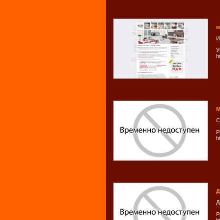
м
И
У
h
М
С
Р
h
Д
Д
Р