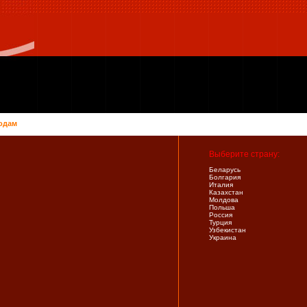
одам
Выберите страну:
Беларусь
Болгария
Италия
Казахстан
Молдова
Польша
Россия
Турция
Узбекистан
Украина