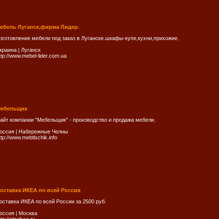
ебель Луганск,фирма Лидер.
зготовление мебели под заказ в Луганске.шкафы-купе,кухни,прихожие.
краина
|
Луганск
ttp://www.mebel-lider.com.ua
ебельщик
айт компании "Мебельщик" - производство и продажа мебели.
оссия
|
Набережные Челны
ttp://www.mebtlschik.info
оставка ИКЕА по всей России
оставка ИКЕА по всей России за 2500 руб.
оссия
|
Москва