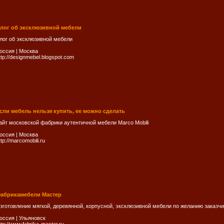
лог об эксклюзивной мебели
лог об эксклюзивной мебели
оссия
|
Москва
ttp://designmebel.blogspot.com
сли мебель нельзя купить, ее можно сделать
айт московской фабрики аутентичной мебели Marco Mobili
оссия
|
Москва
ttp://marcomobili.ru
абрикамебели Мастер
зготовление мягкой, деревянной, корпусной, эксклюзивной мебели по желанию заказчи
оссия
|
Ульяновск