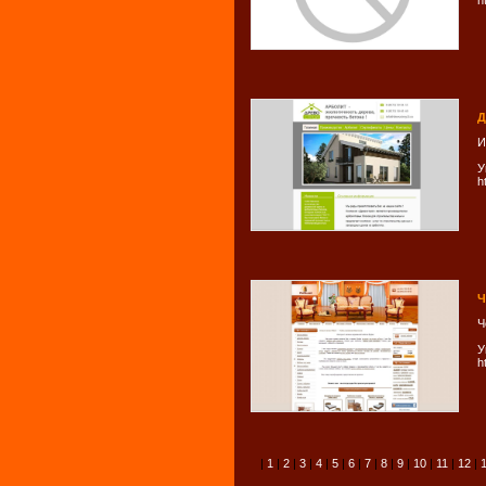
h
Д
И
У
h
Ч
Ч
У
h
|
1
|
2
|
3
|
4
|
5
|
6
|
7
|
8
|
9
|
10
|
11
|
12
|