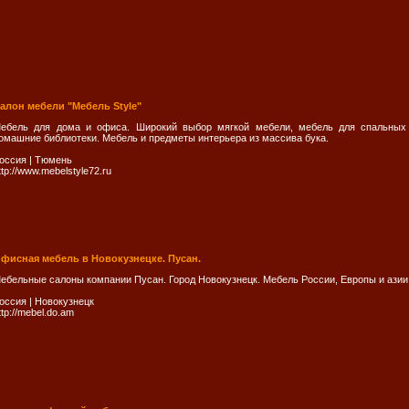
алон мебели "Мебель Style"
ебель для дома и офиса. Широкий выбор мягкой мебели, мебель для спальных 
омашние библиотеки. Мебель и предметы интерьера из массива бука.
оссия
|
Тюмень
ttp://www.mebelstyle72.ru
фисная мебель в Новокузнецке. Пусан.
ебельные салоны компании Пусан. Город Новокузнецк. Мебель России, Европы и азии в
оссия
|
Новокузнецк
ttp://mebel.do.am