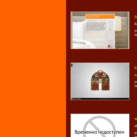
Б
Б
Р
h
Е
с
Р
h
Ф
И
Р