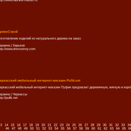
ttp://www.fabrika-master.ru
ревоСтрой
зготовление изделий из натурального дерева на заказ.
краина
|
Харьков
ttp://www.drevostroy.com
еркасский мебельный интернет-магазин Pufik.net
еркасский мебельный интернет-магазин Пуфик предлагает деревянную, мягкую и кор
краина
|
Черкассы
ttp://pufik.net
13
|
14
|
15
|
16
|
17
|
18
|
19
|
20
|
21
|
22
|
23
|
24
|
25
|
26
|
27
|
28
|
29
|
30
|
31
|
32
|
33
|
34
46
|
47
|
48
|
49
|
50
|
51
|
52
|
53
|
54
|
55
|
56
|
57
|
58
|
59
|
60
|
61
|
62
|
63
|
64
|
65
|
6