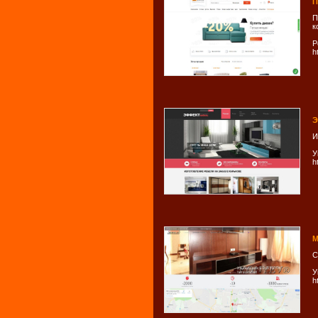
П
П
к
Р
h
Э
И
У
h
М
С
У
h