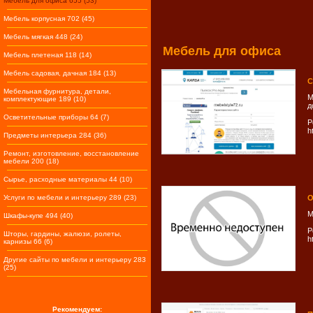
Мебель для офиса 655 (53)
Мебель корпусная 702 (45)
Мебель мягкая 448 (24)
Мебель для офиса
Мебель плетеная 118 (14)
Мебель садовая, дачная 184 (13)
С
Мебельная фурнитура, детали,
М
комплектующие 189 (10)
д
Осветительные приборы 64 (7)
Р
h
Предметы интерьера 284 (36)
Ремонт, изготовление, восстановление
мебели 200 (18)
Сырье, расходные материалы 44 (10)
Услуги по мебели и интерьеру 289 (23)
О
М
Шкафы-купе 494 (40)
Р
Шторы, гардины, жалюзи, ролеты,
h
карнизы 66 (6)
Другие сайты по мебели и интерьеру 283
(25)
Рекомендуем: