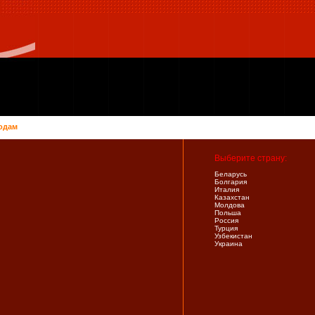
одам
Выберите страну:
Беларусь
Болгария
Италия
Казахстан
Молдова
Польша
Россия
Турция
Узбекистан
Украина