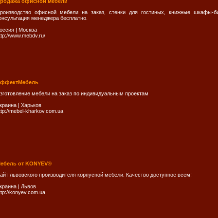
родажа офисной мебели
роизводство офисной мебели на заказ, стенки для гостиных, книжные шкафы-би
онсультация менеджера бесплатно.
оссия
|
Москва
ttp://www.mebdv.ru/
ффектМебель
зготовление мебели на заказ по индивидуальным проектам
краина
|
Харьков
ttp://mebel-kharkov.com.ua
ебель от KONYEV®
айт львовского производителя корпусной мебели. Качество доступное всем!
краина
|
Львов
ttp://konyev.com.ua