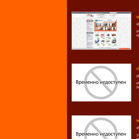
М
И
Р
h
П
И
Р
h
М
И
У