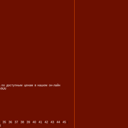
а по доступным ценам в нашем он-лайн
ИКА!
|
35
|
36
|
37
|
38
|
39
|
40
|
41
|
42
|
43
|
44
|
45
|
6
|