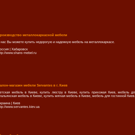
роизводство металлокаркасной мебели
 нас Вы можете купить недорогую и надежную мебель на металлокаркасе.
оссия
|
Хабаровск
ttp://www.shans-mebel.ru
алон-магазин мебели Servantes в г. Киев
етская мебель в Киеве, купить люстру в Киеве, купить прихожая Киев, мебель дл
тальянская мебель в Киеве, купить мягкая мебель в Киеве, мебель для гостинной Киев
краина
|
Киев
ttp://www.servantes.kiev.ua