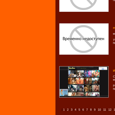
h
m
м
У
h
И
С
м
Р
h
|
1
|
2
|
3
|
4
|
5
|
6
|
7
|
8
|
9
|
10
|
11
|
12
|