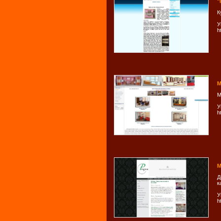
"
К
У
h
М
М
У
h
М
Д
к
У
h