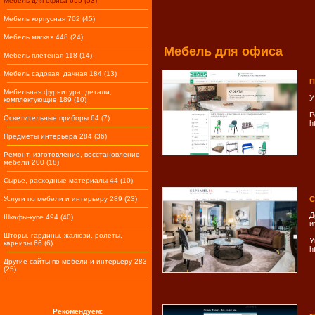
Мебель для офиса 655 (53)
Мебель корпусная 702 (45)
Мебель мягкая 448 (24)
Мебель для офиса
Мебель плетеная 118 (14)
Мебель садовая, дачная 184 (13)
П
Мебельная фурнитура, детали,
У
комплектующие 189 (10)
Р
Осветительные приборы 64 (7)
h
Предметы интерьера 284 (36)
Ремонт, изготовление, восстановление
мебели 200 (18)
Сырье, расходные материалы 44 (10)
Услуги по мебели и интерьеру 289 (23)
C
Д
Шкафы-купе 494 (40)
и
Шторы, гардины, жалюзи, ролеты,
У
карнизы 66 (6)
h
Другие сайты по мебели и интерьеру 283
(25)
Рекомендуем: