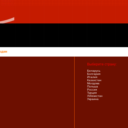
одам
Выберите страну:
Беларусь
Болгария
Италия
Казахстан
Молдова
Польша
Россия
Турция
Узбекистан
Украина