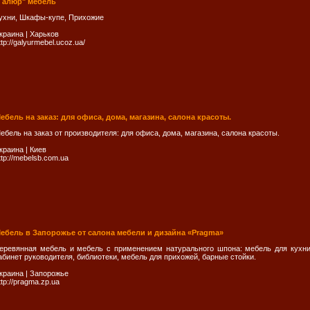
Галюр" мебель
ухни, Шкафы-купе, Прихожие
краина
|
Харьков
ttp://galyurmebel.ucoz.ua/
ебель на заказ: для офиса, дома, магазина, салона красоты.
ебель на заказ от производителя: для офиса, дома, магазина, салона красоты.
краина
|
Киев
ttp://mebelsb.com.ua
ебель в Запорожье от салона мебели и дизайна «Pragma»
еревянная мебель и мебель с применением натурального шпона: мебель для кухни
абинет руководителя, библиотеки, мебель для прихожей, барные стойки.
краина
|
Запорожье
ttp://pragma.zp.ua