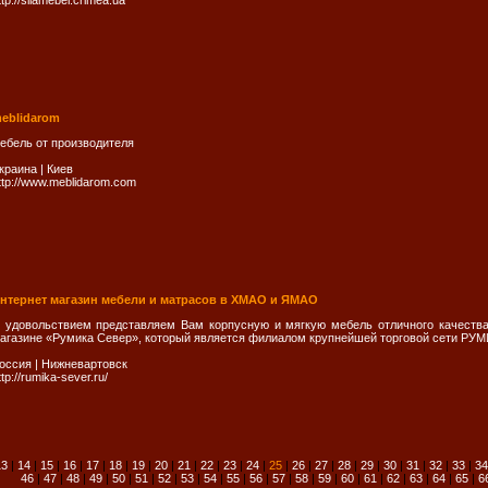
ttp://silamebel.crimea.ua
eblidarom
ебель от производителя
краина
|
Киев
ttp://www.meblidarom.com
нтернет магазин мебели и матрасов в ХМАО и ЯМАО
 удовольствием представляем Вам корпусную и мягкую мебель отличного качеств
агазине «Румика Север», который является филиалом крупнейшей торговой сети РУМ
оссия
|
Нижневартовск
ttp://rumika-sever.ru/
13
|
14
|
15
|
16
|
17
|
18
|
19
|
20
|
21
|
22
|
23
|
24
|
25
|
26
|
27
|
28
|
29
|
30
|
31
|
32
|
33
|
34
46
|
47
|
48
|
49
|
50
|
51
|
52
|
53
|
54
|
55
|
56
|
57
|
58
|
59
|
60
|
61
|
62
|
63
|
64
|
65
|
6