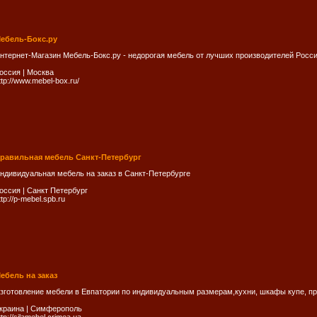
ебель-Бокс.ру
нтернет-Магазин Мебель-Бокс.ру - недорогая мебель от лучших производителей Росс
оссия
|
Москва
ttp://www.mebel-box.ru/
равильная мебель Санкт-Петербург
ндивидуальная мебель на заказ в Санкт-Петербурге
оссия
|
Санкт Петербург
ttp://p-mebel.spb.ru
ебель на заказ
зготовление мебели в Евпатории по индивидуальным размерам,кухни, шкафы купе, пр
краина
|
Симферополь