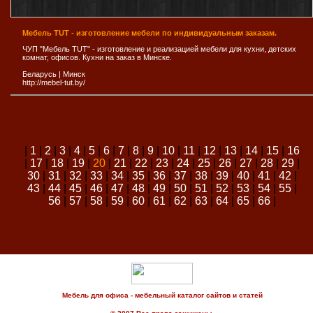
Мебель TUT - изготовление мебели по индивидуальным заказам.
ЧУП "Мебель TUT" - изготовление и реализацией мебели для кухни, детских
комнат, офисов. Кухни на заказ в Минске.
Беларусь
|
Минск
http://mebel-tut.by/
|
1
|
2
|
3
|
4
|
5
|
6
|
7
|
8
|
9
|
10
|
11
|
12
|
13
|
14
|
15
|
16
|
17
|
18
|
19
|
20
|
21
|
22
|
23
|
24
|
25
|
26
|
27
|
28
|
29
|
30
|
31
|
32
|
33
|
34
|
35
|
36
|
37
|
38
|
39
|
40
|
41
|
42
|
43
|
44
|
45
|
46
|
47
|
48
|
49
|
50
|
51
|
52
|
53
|
54
|
55
|
56
|
57
|
58
|
59
|
60
|
61
|
62
|
63
|
64
|
65
|
66
|
Мебель для офиса - мебельный каталог сайтов и статей