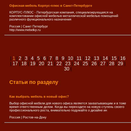
Офисная мебель Корпус-плюс в Санкт-Петербурге
КОРПУС-ПЛЮС - Петербургская компания, специализирующаяся на
комплектовании офисной мебелью металлической мебелью помещений
различного функционального назначения
Россия
|
Санкт Петербург
http://www.mebelkp.ru
|
1
|
2
|
3
|
4
|
5
|
6
|
7
|
8
|
9
|
10
|
11
|
12
|
13
|
14
|
15
|
16
|
17
|
18
|
19
|
20
|
21
|
22
|
23
|
24
|
25
|
26
|
27
|
28
|
29
|
30
|
Статьи по разделу
Как выбрать мебель в новый офис?
Выбор офисной мебели для нового офиса является захватывающим и в тоже
время ответственным делом. Когда вы переходите на новую ступень своего
профессионального роста, внимательно подумайте о дизайне ин
Россия
|
Ростов-на-Дону