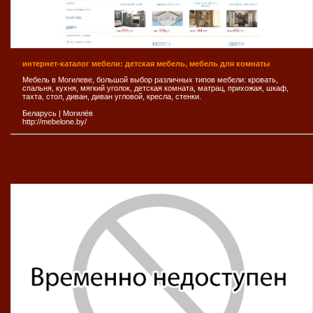
интернет-каталог мебели: детская мебель, мебель для комнаты
Мебель в Могилеве, большой выбор различных типов мебели: кровать,
спальня, кухня, мягкий уголок, детская комната, матрац, прихожая, шкаф,
тахта, стол, диван, диван угловой, кресла, стенки.
Беларусь
|
Могилёв
http://mebelone.by/