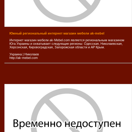
Южный региональный интернет магазин мебели ak-mebel
Интернет магазин мебели ak-Mebel.com является региональным магазином
Юга Украины и охватывает следующие регионы: Одесская, Николаевская,
Херсонская, Кировоградская, Запорожская области и АР Крым.
Украина
|
Николаев
http://ak-mebel.com