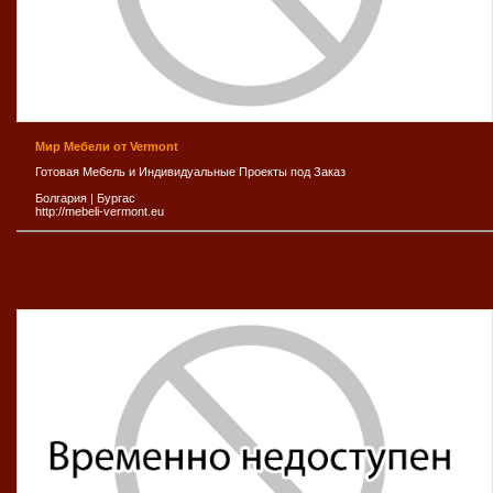
Мир Мебели от Vermont
Готовая Мебель и Индивидуальные Проекты под Заказ
Болгария
|
Бургас
http://mebeli-vermont.eu