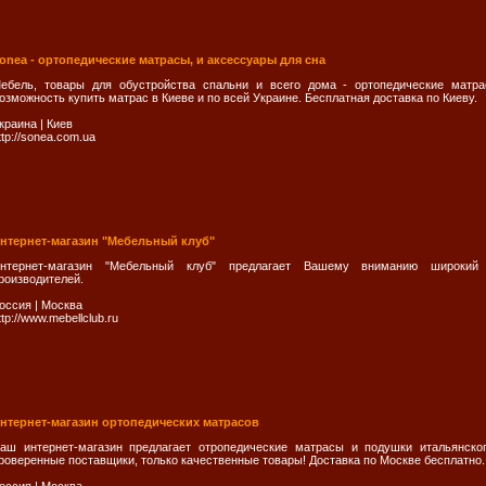
onea - ортопедические матрасы, и аксессуары для сна
ебель, товары для обустройства спальни и всего дома - ортопедические матра
озможность купить матрас в Киеве и по всей Украине. Бесплатная доставка по Киеву.
краина
|
Киев
ttp://sonea.com.ua
нтернет-магазин "Мебельный клуб"
нтернет-магазин "Мебельный клуб" предлагает Вашему вниманию широкий 
роизводителей.
оссия
|
Москва
ttp://www.mebellclub.ru
нтернет-магазин ортопедических матрасов
аш интернет-магазин предлагает отропедические матрасы и подушки итальянског
роверенные поставщики, только качественные товары! Доставка по Москве бесплатно.