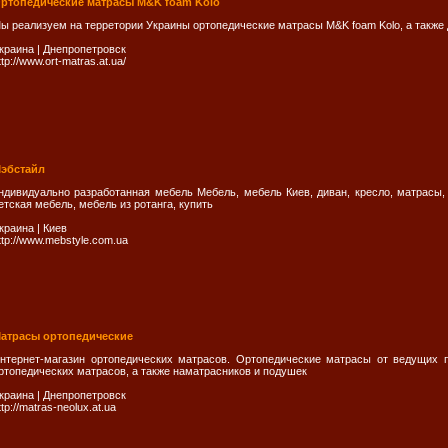
ртопедические матрасы M&K foam Kolo
ы реализуем на терретории Украины ортопедические матрасы M&K foam Kolo, а также
краина
|
Днепропетровск
ttp://www.ort-matras.at.ua/
эбстайл
ндивидуально разработанная мебель Мебель, мебель Киев, диван, кресло, матрасы, 
етская мебель, мебель из ротанга, купить
краина
|
Киев
ttp://www.mebstyle.com.ua
атрасы ортопедические
нтернет-магазин ортопедических матрасов. Ортопедические матрасы от ведущих п
ртопедических матрасов, а также наматрасников и подушек
краина
|
Днепропетровск
ttp://matras-neolux.at.ua