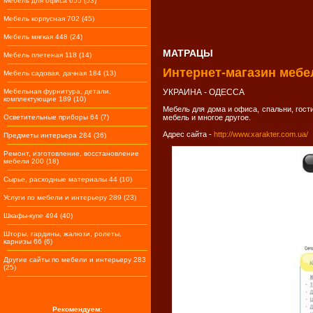
Мебель для офиса 655 (53)
Мебель корпусная 702 (45)
Мебель мягкая 448 (24)
МАТРАЦЫ
Мебель плетеная 118 (14)
Интернет-магазин мебе
Мебель садовая, дачная 184 (13)
Мебельная фурнитура, детали,
УКРАИНА - ОДЕССА
комплектующие 189 (10)
Мебель для дома и офиса, спальни, гост
Осветительные приборы 64 (7)
мебель и многое другое.
Адрес сайта -
http://www.xarakter.com.ua/
Предметы интерьера 284 (36)
Ремонт, изготовление, восстановление
мебели 200 (18)
Сырье, расходные материалы 44 (10)
Услуги по мебели и интерьеру 289 (23)
Шкафы-купе 494 (40)
Шторы, гардины, жалюзи, ролеты,
карнизы 66 (6)
Другие сайты по мебели и интерьеру 283
(25)
Рекомендуем: