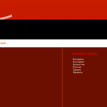
одам
Выберите страну:
Беларусь
Болгария
Казахстан
Россия
Турция
Украина