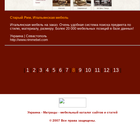
Старый Рим. Итальянская мебель
Итальянская мебель на заказ. Очень удобная система поиска предмета по
стилю, материалу, размеру. Более 20 000 мебельных позиций в базе данных!
Украина
|
Севастополь
http://www.rimmebel.com
|
1
|
2
|
3
|
4
|
5
|
6
|
7
|
8
|
9
|
10
|
11
|
12
|
13
|
Украина - Матрацы - мебельный каталог сайтов и статей
© 2007 Все права защищены.