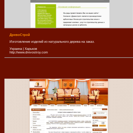
ДревоСтрой
Изготовление изделий из натурального дерева на заказ.
Украина
|
Харьков
http://www.drevostroy.com