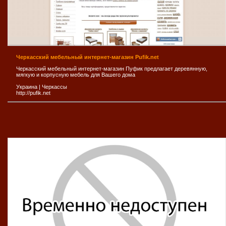
Черкасский мебельный интернет-магазин Pufik.net
Черкасский мебельный интернет-магазин Пуфик предлагает деревянную,
мягкую и корпусную мебель для Вашего дома
Украина
|
Черкассы
http://pufik.net