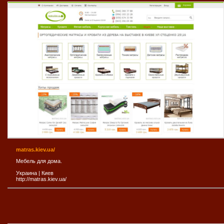
matras.kiev.ua/
Мебель для дома.
Украина
|
Киев
http://matras.kiev.ua/