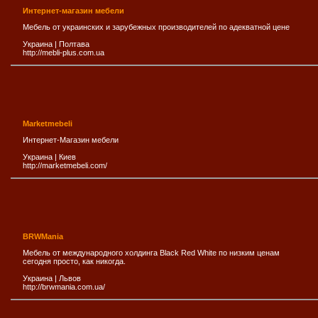
Интернет-магазин мебели
Мебель от украинских и зарубежных производителей по адекватной цене
Украина
|
Полтава
http://mebli-plus.com.ua
Marketmebeli
Интернет-Магазин мебели
Украина
|
Киев
http://marketmebeli.com/
BRWMania
Мебель от международного холдинга Black Red White по низким ценам
сегодня просто, как никогда.
Украина
|
Львов
http://brwmania.com.ua/