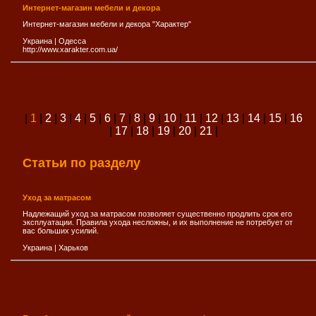
Интернет-магазин мебели и декора
Интернет-магазин мебели и декора "Характер"
Украина
|
Одесса
http://www.xarakter.com.ua/
|
1
|
2
|
3
|
4
|
5
|
6
|
7
|
8
|
9
|
10
|
11
|
12
|
13
|
14
|
15
|
16
|
17
|
18
|
19
|
20
|
21
|
Статьи по разделу
Уход за матрасом
Надлежащий уход за матрасом позволяет существенно продлить срок его
эксплуатации. Правила ухода несложны, и их выполнение не потребует от
вас больших усилий.
Украина
|
Харьков