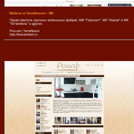
Мебель в Челябинске - МК
Представитель крупных мебельных фабрик: МФ "Горизонт", МК "Лером" и МК
"SV-мебель" и других.
Россия
|
Челябинск
http://inaramebel.ru