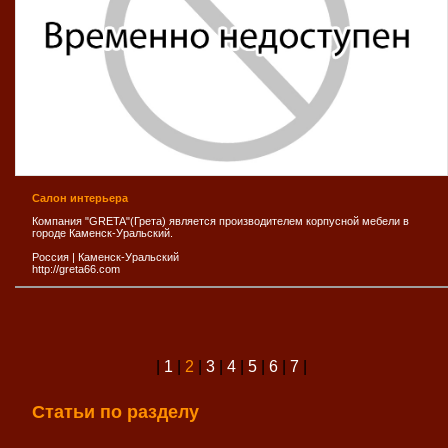
Салон интерьера
Компания "GRETA"(Грета) является производителем корпусной мебели в
городе Каменск-Уральский.
Россия
|
Каменск-Уральский
http://greta66.com
|
1
|
2
|
3
|
4
|
5
|
6
|
7
|
Статьи по разделу