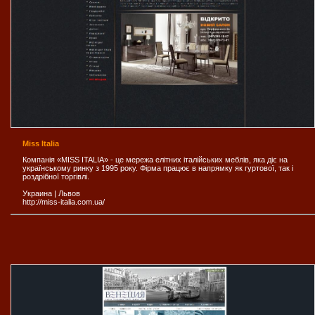
Miss Italia
Компанія «MISS ITALIA» - це мережа елітних італійських меблів, яка діє на
українському ринку з 1995 року. Фірма працює в напрямку як гуртової, так і
роздрібної торгівлі.
Украина
|
Львов
http://miss-italia.com.ua/