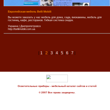
Европейская мебель Belli Mobili
Вы можете заказать у нас мебель для дома, сада, виокамины, мебель для
гостиниц, кафе, ресторанов. Гибкая система скидок.
Украина
|
Днепропетровск
http://bellimobili.com.ua
|
1
|
2
|
3
|
4
|
5
|
6
|
7
|
Осветительные приборы - мебельный каталог сайтов и статей
© 2007 Все права защищены.