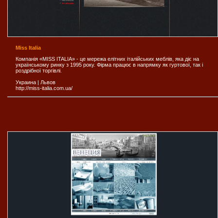
Miss Italia
Компанія «MISS ITALIA» - це мережа елітних італійських меблів, яка діє на
українському ринку з 1995 року. Фірма працює в напрямку як гуртової, так і
роздрібної торгівлі.
Украина
|
Львов
http://miss-italia.com.ua/