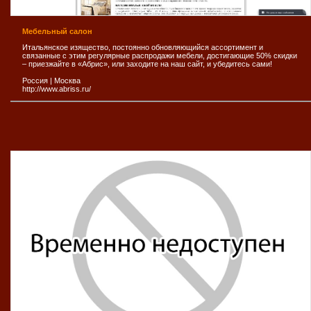
Мебельный салон
Итальянское изящество, постоянно обновляющийся ассортимент и
связанные с этим регулярные распродажи мебели, достигающие 50% скидки
– приезжайте в «Абрис», или заходите на наш сайт, и убедитесь сами!
Россия
|
Москва
http://www.abriss.ru/