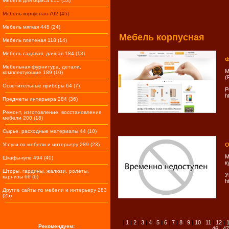
Мебель для офиса 655 (53)
Мебель корпусная 702 (45)
Мебель мягкая 448 (24)
Мебель корпусная
Мебель плетеная 118 (14)
Мебель садовая, дачная 184 (13)
Ф
Мебельная фурнитура, детали,
М
комплектующие 189 (10)
(
Осветительные приборы 64 (7)
Р
h
Предметы интерьера 284 (36)
Ремонт, изготовление, восстановление
мебели 200 (18)
Сырье, расходные материалы 44 (10)
Услуги по мебели и интерьеру 289 (23)
О
М
Шкафы-купе 494 (40)
к
Шторы, гардины, жалюзи, ролеты,
У
карнизы 66 (6)
h
Другие сайты по мебели и интерьеру 283
(25)
|
1
|
2
|
3
|
4
|
5
|
6
|
7
|
8
|
9
|
10
|
11
|
12
|
Рекомендуем:
46
|
47