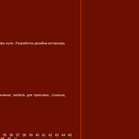
фы купе. Разработка дизайна интерьера.
омнат, мебель для прихожих, спальни,
|
35
|
36
|
37
|
38
|
39
|
40
|
41
|
42
|
43
|
44
|
45
|
|
69
|
70
|
71
|