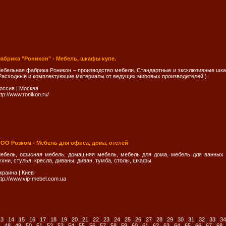
абрика "Роникон" - Мебель, шкафы купе.
ебельная фабрика Роникон – производство мебели. Стандартные и эксклюзивные шка
Расходные и комплектующие материалы от ведущих мировых производителей.)
оссия
|
Москва
ttp://www.ronikon.ru/
ОО Розком - Мебель для офиса, дома, отелей
ебель, офисная мебель, домашняя мебель, мебель для дома, мебель для ванных к
ухни, стулья, кресла, диваны, диван, тумба, столы, шкафы
краина
|
Киев
ttp://www.vip-mebel.com.ua
13
|
14
|
15
|
16
|
17
|
18
|
19
|
20
|
21
|
22
|
23
|
24
|
25
|
26
|
27
|
28
|
29
|
30
|
31
|
32
|
33
|
34
|
48
|
49
|
50
|
51
|
52
|
53
|
54
|
55
|
56
|
57
|
58
|
59
|
60
|
61
|
62
|
63
|
64
|
65
|
66
|
67
|
68