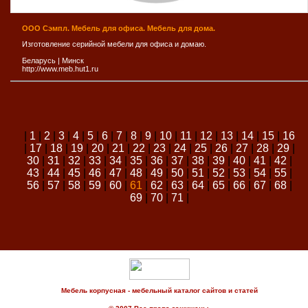
ООО Сэмпл. Мебель для офиса. Мебель для дома.
Изготовление серийной мебели для офиса и домаю.
Беларусь
|
Минск
http://www.meb.hut1.ru
|
1
|
2
|
3
|
4
|
5
|
6
|
7
|
8
|
9
|
10
|
11
|
12
|
13
|
14
|
15
|
16
|
17
|
18
|
19
|
20
|
21
|
22
|
23
|
24
|
25
|
26
|
27
|
28
|
29
|
30
|
31
|
32
|
33
|
34
|
35
|
36
|
37
|
38
|
39
|
40
|
41
|
42
|
43
|
44
|
45
|
46
|
47
|
48
|
49
|
50
|
51
|
52
|
53
|
54
|
55
|
56
|
57
|
58
|
59
|
60
|
61
|
62
|
63
|
64
|
65
|
66
|
67
|
68
|
69
|
70
|
71
|
Мебель корпусная - мебельный каталог сайтов и статей