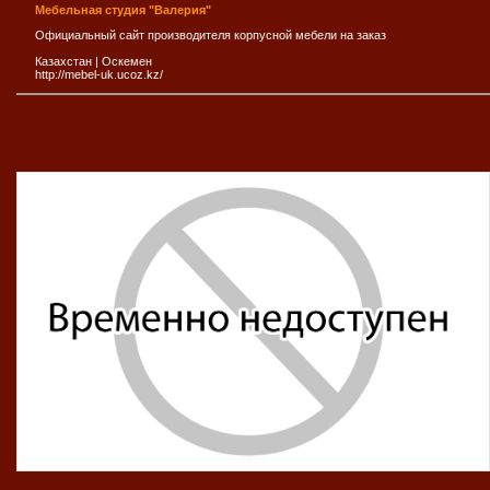
Мебельная студия "Валерия"
Официальный сайт производителя корпусной мебели на заказ
Казахстан
|
Оскемен
http://mebel-uk.ucoz.kz/