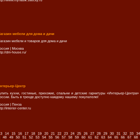
ttp://www.myhasik.sitecity.ru
агазин мебели для дома и дачи
агазин мебели и товаров для дома и дачи
оссия
|
Москва
ttp://dm-house.ru/
нтерьер-Центр
упить кухни, гостиные, прихожие, спальни и детские гарнитуры «Интерьер-Центра
оссии. Быть в тренде доступно каждому нашему покупателю!
оссия
|
Пенза
ttp://interior-center.ru
13
|
14
|
15
|
16
|
17
|
18
|
19
|
20
|
21
|
22
|
23
|
24
|
25
|
26
|
27
|
28
|
29
|
30
|
31
|
32
|
33
|
34
|
48
|
49
|
50
|
51
|
52
|
53
|
54
|
55
|
56
|
57
|
58
|
59
|
60
|
61
|
62
|
63
|
64
|
65
|
66
|
67
|
68