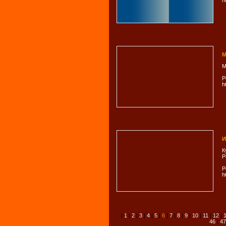
h
М
М
Р
h
И
К
Р
Р
h
|
1
|
2
|
3
|
4
|
5
|
6
|
7
|
8
|
9
|
10
|
11
|
12
|
46
|
47