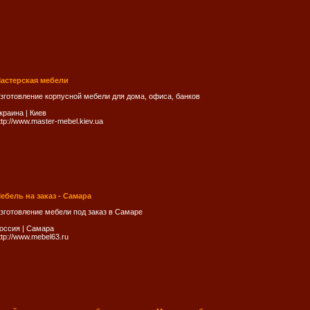
астерская мебели
зготовление корпусной мебели для дома, офиса, банков
краина
|
Киев
ttp://www.master-mebel.kiev.ua
ебель на заказ - Самара
зготовление мебели под заказ в Самаре
оссия
|
Самара
ttp://www.mebel63.ru