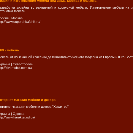
изайн и изготовление мебели под заказ. Москва и область.
азработка дизайна встраиваемой и корпусной мебели. Изготовление мебели на 
становка мебели.
оссия
|
Москва
ttp://www.supershkafchik.ru/
IVI - мебель
ебель от изысканной классики до минималистического модерна из Европы и Юго-Вост
краина
|
Севастополь
ttp://kivi-mebel.com.ua
нтернет-магазин мебели и декора
нтернет-магазин мебели и декора "Характер"
краина
|
Одесса
ttp://www.harakter.od.ua/