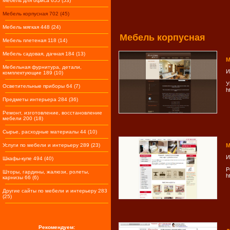
Мебель для офиса 655 (53)
Мебель корпусная 702 (45)
Мебель мягкая 448 (24)
Мебель корпусная
Мебель плетеная 118 (14)
Мебель садовая, дачная 184 (13)
М
Мебельная фурнитура, детали,
И
комплектующие 189 (10)
У
Осветительные приборы 64 (7)
h
Предметы интерьера 284 (36)
Ремонт, изготовление, восстановление
мебели 200 (18)
Сырье, расходные материалы 44 (10)
Услуги по мебели и интерьеру 289 (23)
М
И
Шкафы-купе 494 (40)
Р
Шторы, гардины, жалюзи, ролеты,
h
карнизы 66 (6)
Другие сайты по мебели и интерьеру 283
(25)
Рекомендуем: