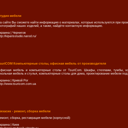
тудия мебели
а сайте Вы сможете найти информацию о материалах, которые используются при про
отографий наших изделий, а также, найдёте контактную информацию.
краина
|
Чернигов
ttp://kiparisstudio.narod.ru/
suriCOM Компьютерные столы, офисная мебель от производителя
фисная мебель и компьютерные столы от TsuriCom. Шкафы, стеллажи, тумбы, ко
кольная мебель и стулья, компьютерные столы для дома, проектирование мебели под 
краина
|
Кривой Рог
ttp://www.tsuricom.com.ua
ихасик - ремонт, сборка мебели
емонт, сборка, реставрация мебели (корпусной)
краина
|
Киев