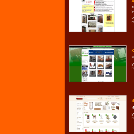
Д
Р
у
Р
h
K
М
У
h
И
И
У
h