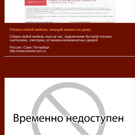
Сборка любой мебели, текущий ремонт по дому.
Сборка любой мебели, муж на час, подключение бытовой техники,
сантехника, электрика, установка межкомнатных дверей.
Россия
|
Санкт Петербург
http://www.sborka-pro.ru