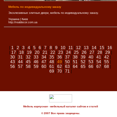
Мебель по индивидуальному заказу
Эксклюзивные элитные двери, мебель по индивидуальному заказу.
Украина
|
Киев
http://realdecor.com.ua
|
1
|
2
|
3
|
4
|
5
|
6
|
7
|
8
|
9
|
10
|
11
|
12
|
13
|
14
|
15
|
16
|
17
|
18
|
19
|
20
|
21
|
22
|
23
|
24
|
25
|
26
|
27
|
28
|
29
|
30
|
31
|
32
|
33
|
34
|
35
|
36
|
37
|
38
|
39
|
40
|
41
|
42
|
43
|
44
|
45
|
46
|
47
|
48
|
49
|
50
|
51
|
52
|
53
|
54
|
55
|
56
|
57
|
58
|
59
|
60
|
61
|
62
|
63
|
64
|
65
|
66
|
67
|
68
|
69
|
70
|
71
|
Мебель корпусная - мебельный каталог сайтов и статей
© 2007 Все права защищены.