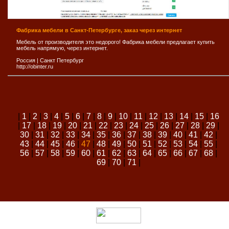
Фабрика мебели в Санкт-Петербурге, заказ через интернет
Мебель от производителя это недорого! Фабрика мебели предлагает купить
мебель напрямую, через интернет.
Россия
|
Санкт Петербург
http://obinter.ru
|
1
|
2
|
3
|
4
|
5
|
6
|
7
|
8
|
9
|
10
|
11
|
12
|
13
|
14
|
15
|
16
|
17
|
18
|
19
|
20
|
21
|
22
|
23
|
24
|
25
|
26
|
27
|
28
|
29
|
30
|
31
|
32
|
33
|
34
|
35
|
36
|
37
|
38
|
39
|
40
|
41
|
42
|
43
|
44
|
45
|
46
|
47
|
48
|
49
|
50
|
51
|
52
|
53
|
54
|
55
|
56
|
57
|
58
|
59
|
60
|
61
|
62
|
63
|
64
|
65
|
66
|
67
|
68
|
69
|
70
|
71
|