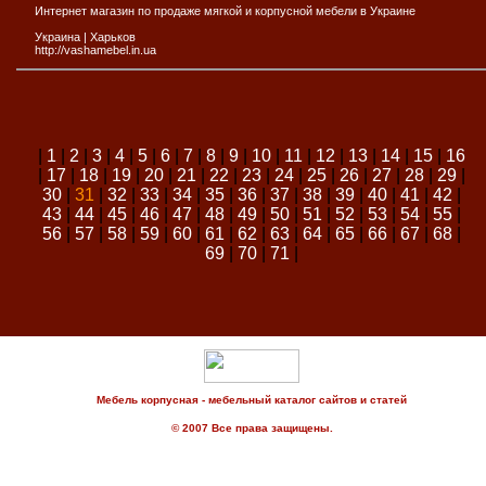
Интернет магазин по продаже мягкой и корпусной мебели в Украине
Украина
|
Харьков
http://vashamebel.in.ua
|
1
|
2
|
3
|
4
|
5
|
6
|
7
|
8
|
9
|
10
|
11
|
12
|
13
|
14
|
15
|
16
|
17
|
18
|
19
|
20
|
21
|
22
|
23
|
24
|
25
|
26
|
27
|
28
|
29
|
30
|
31
|
32
|
33
|
34
|
35
|
36
|
37
|
38
|
39
|
40
|
41
|
42
|
43
|
44
|
45
|
46
|
47
|
48
|
49
|
50
|
51
|
52
|
53
|
54
|
55
|
56
|
57
|
58
|
59
|
60
|
61
|
62
|
63
|
64
|
65
|
66
|
67
|
68
|
69
|
70
|
71
|
Мебель корпусная - мебельный каталог сайтов и статей
© 2007 Все права защищены.