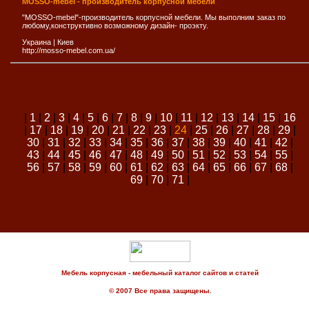
MOSSO-mebel - производитель корпусной мебели
"MOSSO-mebel"-производитель корпусной мебели. Мы выполним заказ по
любому,конструктивно возможному дизайн- проэкту.
Украина
|
Киев
http://mosso-mebel.com.ua/
|
1
|
2
|
3
|
4
|
5
|
6
|
7
|
8
|
9
|
10
|
11
|
12
|
13
|
14
|
15
|
16
|
17
|
18
|
19
|
20
|
21
|
22
|
23
|
24
|
25
|
26
|
27
|
28
|
29
|
30
|
31
|
32
|
33
|
34
|
35
|
36
|
37
|
38
|
39
|
40
|
41
|
42
|
43
|
44
|
45
|
46
|
47
|
48
|
49
|
50
|
51
|
52
|
53
|
54
|
55
|
56
|
57
|
58
|
59
|
60
|
61
|
62
|
63
|
64
|
65
|
66
|
67
|
68
|
69
|
70
|
71
|
Мебель корпусная - мебельный каталог сайтов и статей
© 2007 Все права защищены.