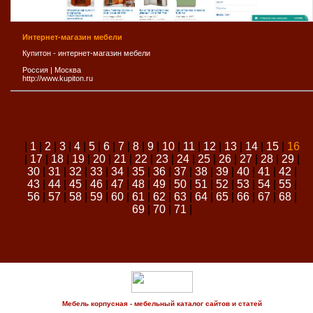
Интернет-магазин мебели
Купитон - интернет-магазин мебели
Россия
|
Москва
http://www.kupiton.ru
|
1
|
2
|
3
|
4
|
5
|
6
|
7
|
8
|
9
|
10
|
11
|
12
|
13
|
14
|
15
|
16
|
17
|
18
|
19
|
20
|
21
|
22
|
23
|
24
|
25
|
26
|
27
|
28
|
29
|
30
|
31
|
32
|
33
|
34
|
35
|
36
|
37
|
38
|
39
|
40
|
41
|
42
|
43
|
44
|
45
|
46
|
47
|
48
|
49
|
50
|
51
|
52
|
53
|
54
|
55
|
56
|
57
|
58
|
59
|
60
|
61
|
62
|
63
|
64
|
65
|
66
|
67
|
68
|
69
|
70
|
71
|
Мебель корпусная - мебельный каталог сайтов и статей