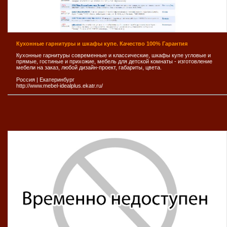
Кухонные гарнитуры и шкафы купе. Качество 100% Гарантия
Кухонные гарнитуры современные и классические, шкафы купе угловые и
прямые, гостиные и прихожие, мебель для детской комнаты - изготовление
мебели на заказ, любой дизайн-проект, габариты, цвета.
Россия
|
Екатеринбург
http://www.mebel-idealplus.ekatr.ru/