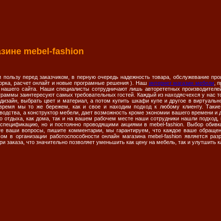
зине mebel-fashion
 пользу перед заказчиком, в перную очередь надежность товара, обслужевание про
сборка, расчет онлайт и новые програмные решения ). Наш
интернет магазин мебели
, 
 нашего сайта. Наши специалисты сотрудничают лишь авторететных производителей
раммы заинтересуют самых требовательных гостей. Каждый из находясчехся у нас то
дизайн, выбрать цвет и материал, а потом купить шкафи купе и другое в виртуаль
ремя мы то же бережем, как и свое и находим подход к любому клиенту. Такие
одства, а конструктор мебели, дает возможность кроме экономии вашего времени и де
о отдыха, как дома, так и на вашем рабочем месте наши сотрудники нашли подход, 
 спецификацию, но и постоянно проводящими акциями в mebel-fashion. Выбор обив
те ваши вопросы, пишите комментарии, мы гарантируем, что каждое ваше обраще
ом в организации работоспособности онлайн магазина mebel-fashion является ра
и заказа, что значительно позволяет уменьшить как цену на мебель, так и улутшить к