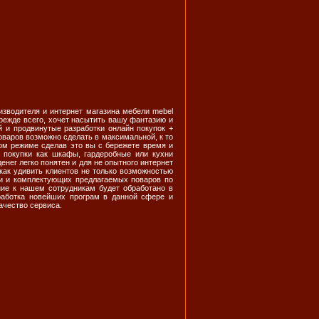
изводителя и интернет магазина мебели mebel
прежде всего, хочет насытить вашу фантазию и
 и продвинутые разработки онлайн покупок +
варов возможно сделать в максимальной, к то
ном режиме сделав это вы с бережете время и
 покупки как шкафы, гардеробные или кухни
нег легко понятен и для не опытного интернет
как удивить клиентов не только возможностью
ки и комплектующих предлагаемых поваров по
ние к нашем сотрудникам будет обработано в
зработка новейших програм в данной сфере и
ачество сервиса.