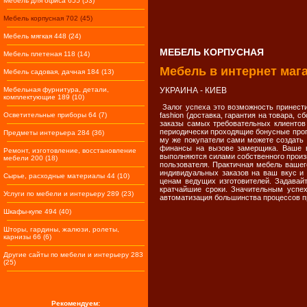
Мебель для офиса 655 (53)
Мебель корпусная 702 (45)
Мебель мягкая 448 (24)
МЕБЕЛЬ КОРПУСНАЯ
Мебель плетеная 118 (14)
Мебель в интернет мага
Мебель садовая, дачная 184 (13)
Мебельная фурнитура, детали,
УКРАИНА - КИЕВ
комплектующие 189 (10)
Залог успеха это возможность принести
Осветительные приборы 64 (7)
fashion (доставка, гарантия на товара, 
заказы самых требовательных клиентов
периодически проходящие бонусные прог
Предметы интерьера 284 (36)
му же покупатели сами можете создать 
финансы на вызове замерщика. Ваше в
Ремонт, изготовление, восстановление
выполняются силами собственного произв
мебели 200 (18)
пользователя. Практичная мебель вашег
индивидуальных заказов на ваш вкус и
Сырье, расходные материалы 44 (10)
ценам ведущих изготовителей. Задавай
кратчайшие сроки. Значительным успех
Услуги по мебели и интерьеру 289 (23)
автоматизация большинства процессов пр
Шкафы-купе 494 (40)
Шторы, гардины, жалюзи, ролеты,
карнизы 66 (6)
Другие сайты по мебели и интерьеру 283
(25)
Рекомендуем: