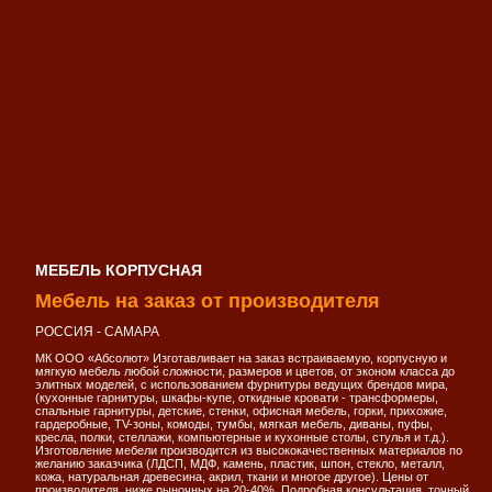
МЕБЕЛЬ КОРПУСНАЯ
Мебель на заказ от производителя
РОССИЯ - САМАРА
МК ООО «Абсолют» Изготавливает на заказ встраиваемую, корпусную и
мягкую мебель любой сложности, размеров и цветов, от эконом класса до
элитных моделей, с использованием фурнитуры ведущих брендов мира,
(кухонные гарнитуры, шкафы-купе, откидные кровати - трансформеры,
спальные гарнитуры, детские, стенки, офисная мебель, горки, прихожие,
гардеробные, TV-зоны, комоды, тумбы, мягкая мебель, диваны, пуфы,
кресла, полки, стеллажи, компьютерные и кухонные столы, стулья и т.д.).
Изготовление мебели производится из высококачественных материалов по
желанию заказчика (ЛДСП, МДФ, камень, пластик, шпон, стекло, металл,
кожа, натуральная древесина, акрил, ткани и многое другое). Цены от
производителя, ниже рыночных на 20-40%. Подробная консультация, точный