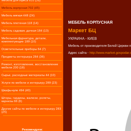
Мебель для офиса 655 (53)
Мебель корпусная 702 (45)
Мебель мягкая 448 (24)
МЕБЕЛЬ КОРПУСНАЯ
Мебель плетеная 118 (14)
Маркет БЦ
Мебель садовая, дачная 184 (13)
Мебельная фурнитура, детали,
УКРАИНА - КИЕВ
комплектующие 189 (10)
Мебель от производителя Белой Церкви по
Осветительные приборы 64 (7)
Адрес сайта -
http://www.market.gospodar.
Предметы интерьера 284 (36)
Ремонт, изготовление, восстановление
мебели 200 (18)
Сырье, расходные материалы 44 (10)
Услуги по мебели и интерьеру 289 (23)
Шкафы-купе 494 (40)
Шторы, гардины, жалюзи, ролеты,
карнизы 66 (6)
Другие сайты по мебели и интерьеру 283
(25)
Рекомендуем: