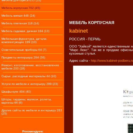
Мебель для офиса 655 (53)
Мебель корпусная 702 (45)
Мебель мягкая 448 (24)
МЕБЕЛЬ КОРПУСНАЯ
Мебель плетеная 118 (14)
kabinet
Мебель садовая, дачная 184 (13)
Мебельная фурнитура, детали,
РОССИЯ - ПЕРМЬ
комплектующие 189 (10)
ООО "Хайвэй" является единственным на
Осветительные приборы 64 (7)
"Марс Люкс". Так же в продаже офисные
кухонные стулья.
Предметы интерьера 284 (36)
Адрес сайта -
http://www.kabinet-podberu.r
Ремонт, изготовление, восстановление
мебели 200 (18)
Сырье, расходные материалы 44 (10)
Услуги по мебели и интерьеру 289 (23)
Шкафы-купе 494 (40)
Шторы, гардины, жалюзи, ролеты,
карнизы 66 (6)
Другие сайты по мебели и интерьеру 283
(25)
Рекомендуем: