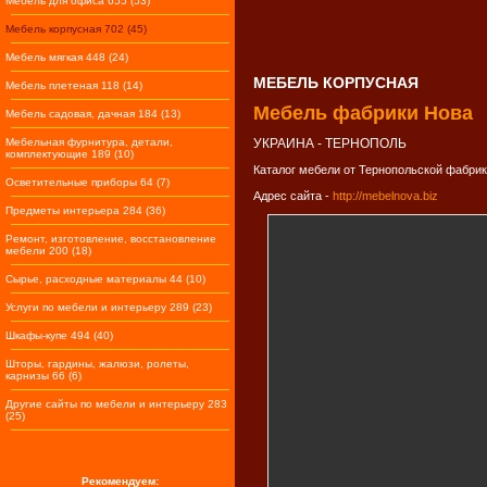
Мебель для офиса 655 (53)
Мебель корпусная 702 (45)
Мебель мягкая 448 (24)
МЕБЕЛЬ КОРПУСНАЯ
Мебель плетеная 118 (14)
Мебель фабрики Нова
Мебель садовая, дачная 184 (13)
Мебельная фурнитура, детали,
УКРАИНА - ТЕРНОПОЛЬ
комплектующие 189 (10)
Каталог мебели от Тернопольской фабрик
Осветительные приборы 64 (7)
Адрес сайта -
http://mebelnova.biz
Предметы интерьера 284 (36)
Ремонт, изготовление, восстановление
мебели 200 (18)
Сырье, расходные материалы 44 (10)
Услуги по мебели и интерьеру 289 (23)
Шкафы-купе 494 (40)
Шторы, гардины, жалюзи, ролеты,
карнизы 66 (6)
Другие сайты по мебели и интерьеру 283
(25)
Рекомендуем: