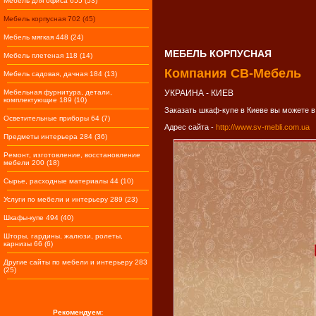
Мебель для офиса 655 (53)
Мебель корпусная 702 (45)
Мебель мягкая 448 (24)
МЕБЕЛЬ КОРПУСНАЯ
Мебель плетеная 118 (14)
Компания СВ-Мебель
Мебель садовая, дачная 184 (13)
Мебельная фурнитура, детали,
УКРАИНА - КИЕВ
комплектующие 189 (10)
Заказать шкаф-купе в Киеве вы можете в
Осветительные приборы 64 (7)
Адрес сайта -
http://www.sv-mebli.com.ua
Предметы интерьера 284 (36)
Ремонт, изготовление, восстановление
мебели 200 (18)
Сырье, расходные материалы 44 (10)
Услуги по мебели и интерьеру 289 (23)
Шкафы-купе 494 (40)
Шторы, гардины, жалюзи, ролеты,
карнизы 66 (6)
Другие сайты по мебели и интерьеру 283
(25)
Рекомендуем: