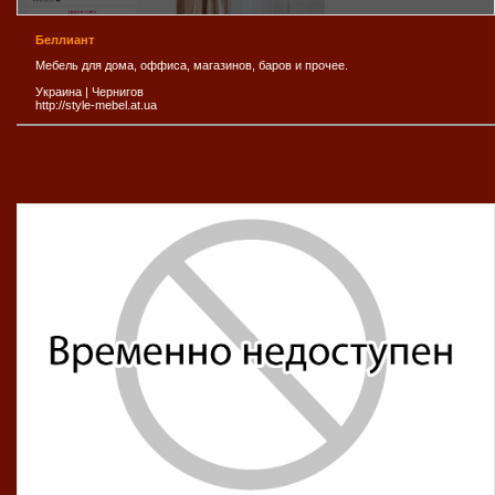
Беллиант
Мебель для дома, оффиса, магазинов, баров и прочее.
Украина
|
Чернигов
http://style-mebel.at.ua