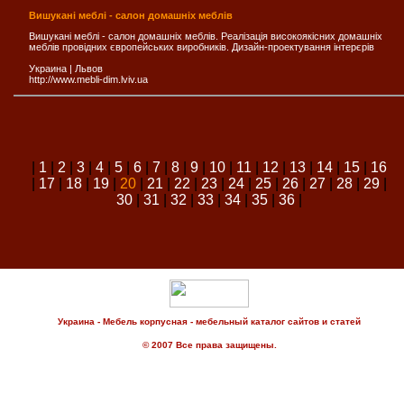
Вишукані меблі - салон домашніх меблів
Вишукані меблі - салон домашніх меблів. Реалізація високоякісних домашніх
меблів провідних європейських виробників. Дизайн-проектування інтерєрів
Украина
|
Львов
http://www.mebli-dim.lviv.ua
|
1
|
2
|
3
|
4
|
5
|
6
|
7
|
8
|
9
|
10
|
11
|
12
|
13
|
14
|
15
|
16
|
17
|
18
|
19
|
20
|
21
|
22
|
23
|
24
|
25
|
26
|
27
|
28
|
29
|
30
|
31
|
32
|
33
|
34
|
35
|
36
|
Украина - Мебель корпусная - мебельный каталог сайтов и статей
© 2007 Все права защищены.