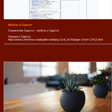
Мебель в Одессе
Спровочник Одессы - мебель в Одессе
Украина
|
Одесса
http://vinnica.info/nma-catalog/fla-stat/lang-1/cat_id-30/page-1/num-12412.html