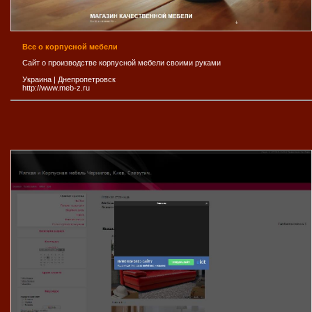
Все о корпусной мебели
Сайт о производстве корпусной мебели своими руками
Украина
|
Днепропетровск
http://www.meb-z.ru