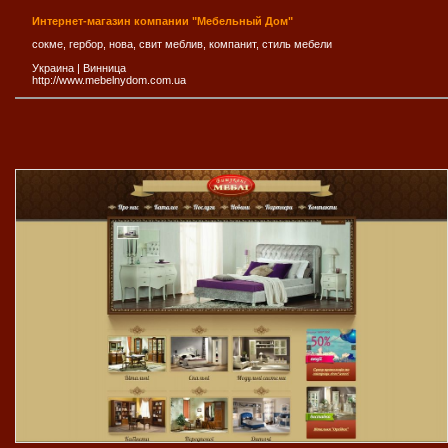
Интернет-магазин компании "Мебельный Дом"
сокме, гербор, нова, свит меблив, компанит, стиль мебели
Украина
|
Винница
http://www.mebelnydom.com.ua