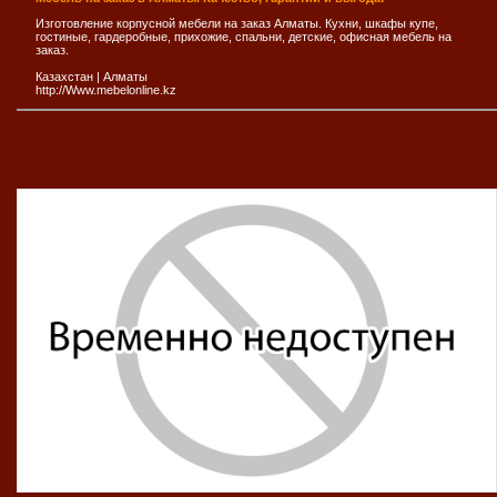
Изготовление корпусной мебели на заказ Алматы. Кухни, шкафы купе,
гостиные, гардеробные, прихожие, спальни, детские, офисная мебель на
заказ.
Казахстан
|
Алматы
http://Www.mebelonline.kz