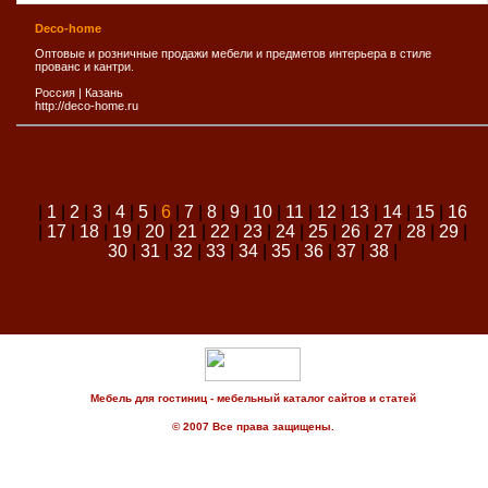
Deco-home
Оптовые и розничные продажи мебели и предметов интерьера в стиле
прованс и кантри.
Россия
|
Казань
http://deco-home.ru
|
1
|
2
|
3
|
4
|
5
|
6
|
7
|
8
|
9
|
10
|
11
|
12
|
13
|
14
|
15
|
16
|
17
|
18
|
19
|
20
|
21
|
22
|
23
|
24
|
25
|
26
|
27
|
28
|
29
|
30
|
31
|
32
|
33
|
34
|
35
|
36
|
37
|
38
|
Мебель для гостиниц - мебельный каталог сайтов и статей
© 2007 Все права защищены.