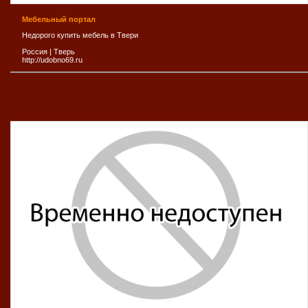
Мебельный портал
Недорого купить мебель в Твери
Россия
|
Тверь
http://udobno69.ru