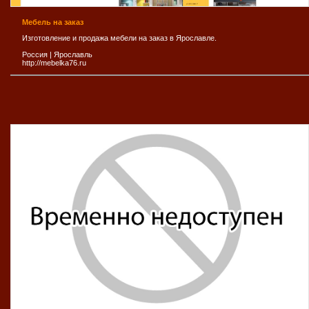
Мебель на заказ
Изготовление и продажа мебели на заказ в Ярославле.
Россия
|
Ярослaвль
http://mebelka76.ru