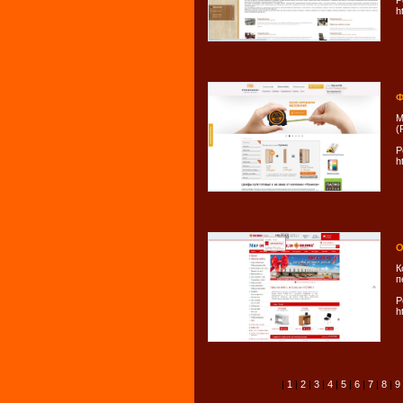
Р
h
Ф
М
(
Р
h
О
К
п
Р
h
|
1
|
2
|
3
|
4
|
5
|
6
|
7
|
8
|
9