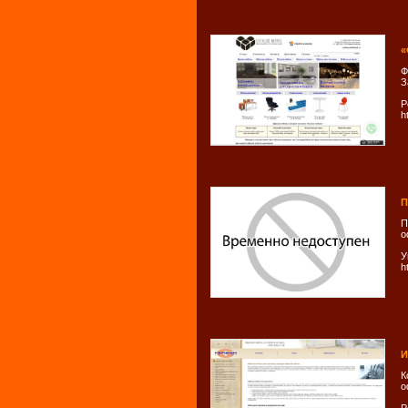
«
Ф
З
Р
h
П
П
о
У
h
И
К
о