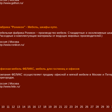
оссия
|
Москва
ttp://www.gelhon.ru/
абрика "Роникон" - Мебель, шкафы купе.
ебельная фабрика Роникон – производство мебели. Стандартные и эксклюзивные шка
Расходные и комплектующие материалы от ведущих мировых производителей.)
оссия
|
Москва
ttp://www.ronikon.ru/
фисная мебель ФЕЛИКС, мебель для гостиниц и офисов
омпания ФЕЛИКС осуществляет продажу офисной и мягкой мебели в Москве и Петер
ерегородок.
оссия
|
Москва
ttp://www.felix.ru/
|
10
|
11
|
12
|
13
|
14
|
15
|
16
|
17
|
18
|
19
|
20
|
21
|
22
|
23
|
24
|
25
|
26
|
27
|
28
|
29
|
30
|