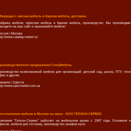
Форрадо»: мягкая мебель и барная мебель, доставка
абрика мебели: офисная мебель и барная мебель, производство. Мы производим
аходите на наш сайт и заказывайте мебель!
оссия
|
Москва
ttp://www.catalog-mebel.ru/
роизводственное предприятие СпецМебель
роизводство всевозможной мебели для организаций: детский сад, школа, ПТУ, техни
фис и другие.
краина
|
Одесса
ttp://www.specmebel.com.ua
зготовление мебели в Москве на заказ - ООО ГЕЛХОН-СЕРВИС
омпания "Гелхон-Сервис" работает на мебельном рынке с 1997 года. Основное н
фисов, мебели для гостиниц, производство шкафов-купе.