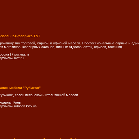
ебельная фабрика T&T
роизводство торговой, барной и офисной мебели. Профессиональные барные и адм
ля магазинов, ювелирных салонов, винных отделов, аптек, офисов, гостиниц.
оссия
|
Ярослaвль
ttp://www.mftt.ru
алон мебели "Рубикон"
Рубикон", салон испанской и итальянской мебели
краина
|
Киев
ttp://www.rubicon.kiev.ua