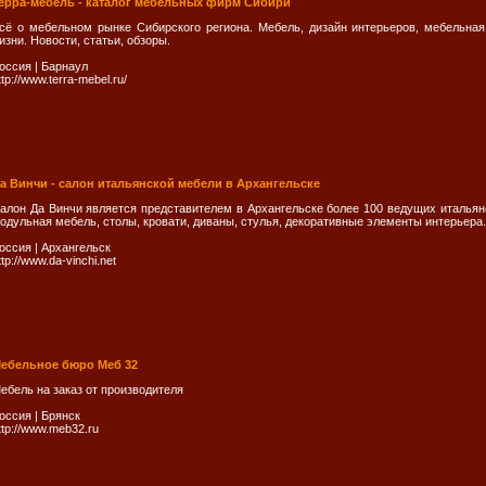
ерра-мебель - каталог мебельных фирм Сибири
сё о мебельном рынке Сибирского региона. Мебель, дизайн интерьеров, мебельна
изни. Новости, статьи, обзоры.
оссия
|
Барнаул
ttp://www.terra-mebel.ru/
а Винчи - салон итальянской мебели в Архангельске
алон Да Винчи является представителем в Архангельске более 100 ведущих итальян
одульная мебель, столы, кровати, диваны, стулья, декоративные элементы интерьера.
оссия
|
Архангельск
ttp://www.da-vinchi.net
ебельное бюро Меб 32
ебель на заказ от производителя
оссия
|
Брянск
ttp://www.meb32.ru