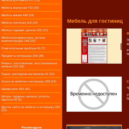
Мебель для офиса 655 (53)
Мебель корпусная 702 (45)
Мебель мягкая 448 (24)
Мебель для гостиниц
Мебель плетеная 118 (14)
Мебель садовая, дачная 184 (13)
М
Мебельная фурнитура, детали,
П
комплектующие 189 (10)
д
Осветительные приборы 64 (7)
Р
h
Предметы интерьера 284 (36)
Ремонт, изготовление, восстановление
мебели 200 (18)
Сырье, расходные материалы 44 (10)
Услуги по мебели и интерьеру 289 (23)
С
"
Шкафы-купе 494 (40)
У
Шторы, гардины, жалюзи, ролеты,
h
карнизы 66 (6)
Другие сайты по мебели и интерьеру 283
(25)
Рекомендуем: