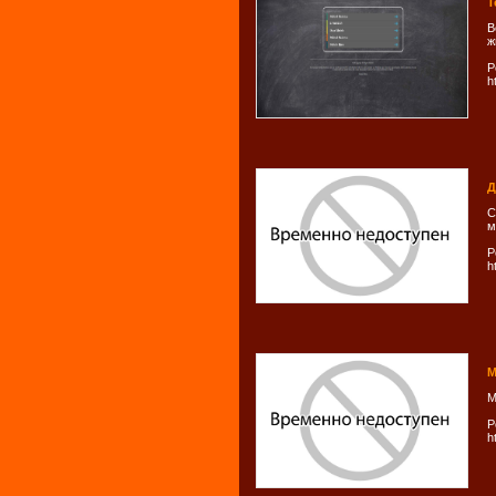
Т
В
ж
Р
h
Д
С
м
Р
h
М
М
Р
h