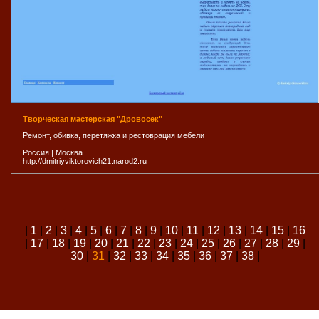
Творческая мастерская "Дровосек"
Ремонт, обивка, перетяжка и рестоврация мебели
Россия
|
Москва
http://dmitriyviktorovich21.narod2.ru
|
1
|
2
|
3
|
4
|
5
|
6
|
7
|
8
|
9
|
10
|
11
|
12
|
13
|
14
|
15
|
16
|
17
|
18
|
19
|
20
|
21
|
22
|
23
|
24
|
25
|
26
|
27
|
28
|
29
|
30
|
31
|
32
|
33
|
34
|
35
|
36
|
37
|
38
|