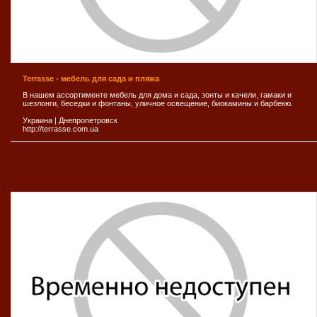
Terrasse - мебель для сада и пляжа
В нашем ассортименте мебель для дома и сада, зонты и качели, гамаки и
шезлонги, беседки и фонтаны, уличное освещение, биокамины и барбекю.
Украина
|
Днепропетровск
http://terrasse.com.ua