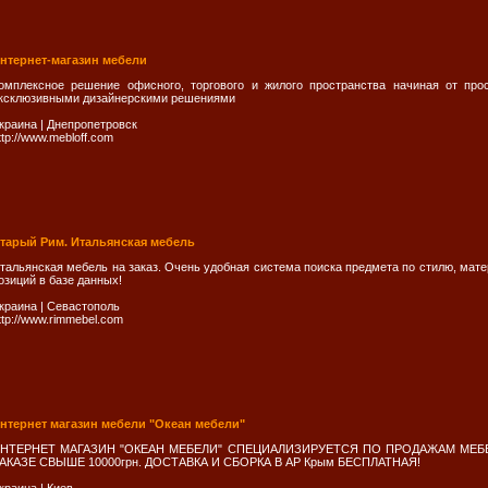
нтернет-магазин мебели
омплексное решение офисного, торгового и жилого пространства начиная от про
ксклюзивными дизайнерскими решениями
краина
|
Днепропетровск
ttp://www.mebloff.com
тарый Рим. Итальянская мебель
тальянская мебель на заказ. Очень удобная система поиска предмета по стилю, мате
озиций в базе данных!
краина
|
Севастополь
ttp://www.rimmebel.com
нтернет магазин мебели "Океан мебели"
НТЕРНЕТ МАГАЗИН "ОКЕАН МЕБЕЛИ" СПЕЦИАЛИЗИРУЕТСЯ ПО ПРОДАЖАМ МЕБЕЛ
АКАЗЕ СВЫШЕ 10000грн. ДОСТАВКА И СБОРКА В АР Крым БЕСПЛАТНАЯ!