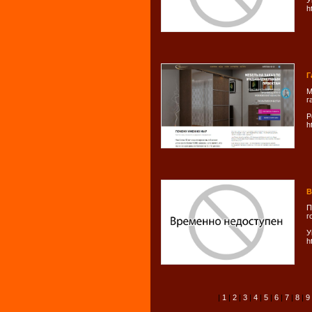
У
h
Г
М
г
Р
h
В
П
г
У
h
|
1
|
2
|
3
|
4
|
5
|
6
|
7
|
8
|
9