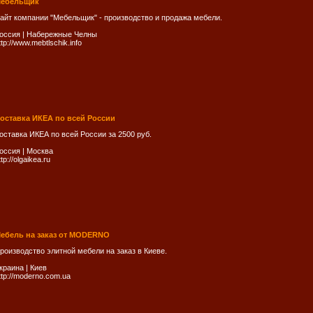
ебельщик
айт компании "Мебельщик" - производство и продажа мебели.
оссия
|
Набережные Челны
ttp://www.mebtlschik.info
оставка ИКЕА по всей России
оставка ИКЕА по всей России за 2500 руб.
оссия
|
Москва
ttp://olgaikea.ru
ебель на заказ от MODERNO
роизводство элитной мебели на заказ в Киеве.
краина
|
Киев
ttp://moderno.com.ua