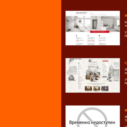
И
К
э
У
h
С
И
п
У
h
И
И
З