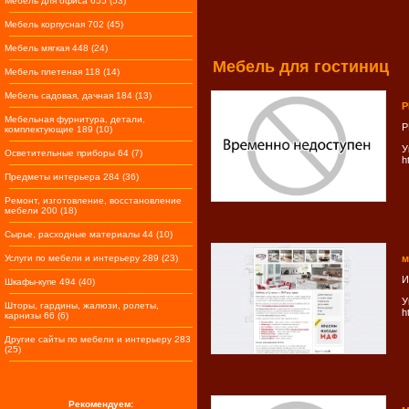
Мебель для офиса 655 (53)
Мебель корпусная 702 (45)
Мебель мягкая 448 (24)
Мебель для гостиниц
Мебель плетеная 118 (14)
Мебель садовая, дачная 184 (13)
P
Мебельная фурнитура, детали,
P
комплектующие 189 (10)
У
Осветительные приборы 64 (7)
h
Предметы интерьера 284 (36)
Ремонт, изготовление, восстановление
мебели 200 (18)
Сырье, расходные материалы 44 (10)
Услуги по мебели и интерьеру 289 (23)
м
И
Шкафы-купе 494 (40)
У
Шторы, гардины, жалюзи, ролеты,
h
карнизы 66 (6)
Другие сайты по мебели и интерьеру 283
(25)
Рекомендуем: