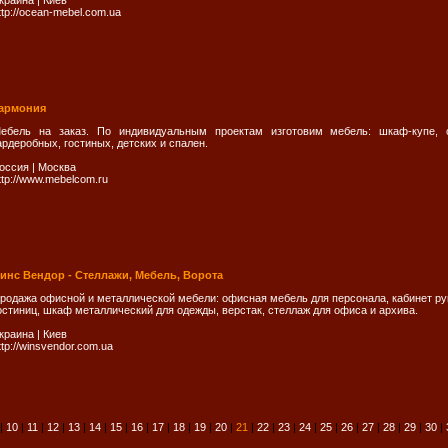
краина
|
Киев
ttp://ocean-mebel.com.ua
армония
ебель на заказ. По индивидуальным проектам изготовим мебель: шкаф-купе, 
ардеробных, гостиных, детских и спален.
оссия
|
Москва
ttp://www.mebelcom.ru
инс Вендор - Стеллажи, Мебель, Ворота
родажа офисной и металлической мебели: офисная мебель для персонала, кабинет ру
остиниц, шкаф металлический для одежды, верстак, стеллаж для офиса и архива.
краина
|
Киев
ttp://winsvendor.com.ua
|
10
|
11
|
12
|
13
|
14
|
15
|
16
|
17
|
18
|
19
|
20
|
21
|
22
|
23
|
24
|
25
|
26
|
27
|
28
|
29
|
30
|