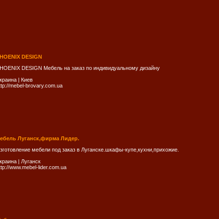
HOENIX DESIGN
HOENIX DESIGN Мебель на заказ по индивидуальному дизайну
краина
|
Киев
ttp://mebel-brovary.com.ua
ебель Луганск,фирма Лидер.
зготовление мебели под заказ в Луганске.шкафы-купе,кухни,прихожие.
краина
|
Луганск
ttp://www.mebel-lider.com.ua