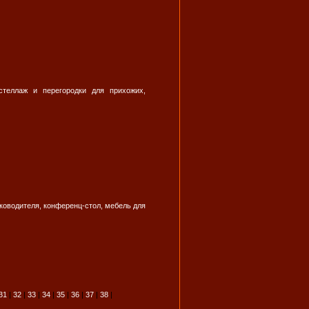
стеллаж и перегородки для прихожих,
ководителя, конференц-стол, мебель для
31
|
32
|
33
|
34
|
35
|
36
|
37
|
38
|