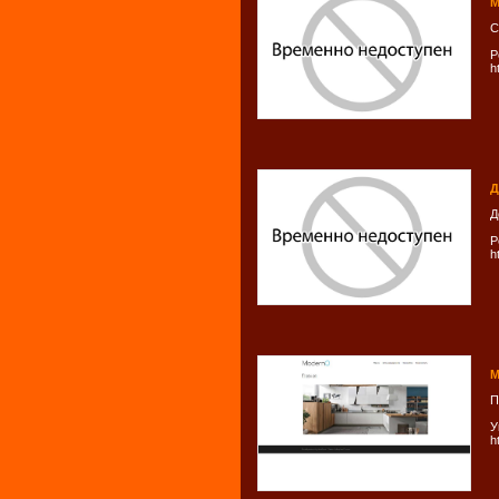
М
С
Р
h
Д
Д
Р
h
М
П
У
h