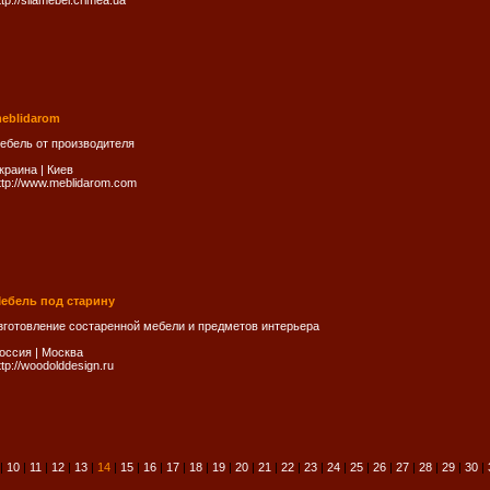
ttp://silamebel.crimea.ua
eblidarom
ебель от производителя
краина
|
Киев
ttp://www.meblidarom.com
ебель под старину
зготовление состаренной мебели и предметов интерьера
оссия
|
Москва
ttp://woodolddesign.ru
|
10
|
11
|
12
|
13
|
14
|
15
|
16
|
17
|
18
|
19
|
20
|
21
|
22
|
23
|
24
|
25
|
26
|
27
|
28
|
29
|
30
|