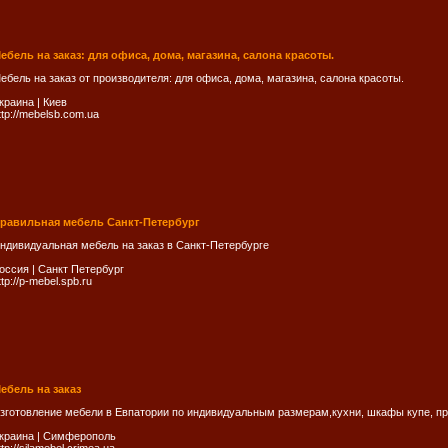
ебель на заказ: для офиса, дома, магазина, салона красоты.
ебель на заказ от производителя: для офиса, дома, магазина, салона красоты.
краина
|
Киев
ttp://mebelsb.com.ua
равильная мебель Санкт-Петербург
ндивидуальная мебель на заказ в Санкт-Петербурге
оссия
|
Санкт Петербург
ttp://p-mebel.spb.ru
ебель на заказ
зготовление мебели в Евпатории по индивидуальным размерам,кухни, шкафы купе, пр
краина
|
Симферополь