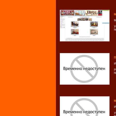
М
М
У
h
П
И
Р
h
М
И
У