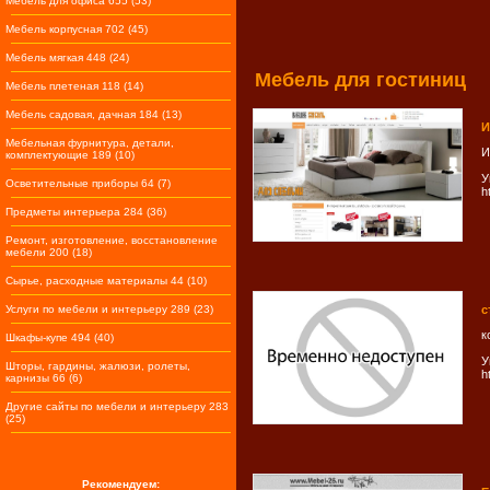
Мебель для офиса 655 (53)
Мебель корпусная 702 (45)
Мебель мягкая 448 (24)
Мебель для гостиниц
Мебель плетеная 118 (14)
Мебель садовая, дачная 184 (13)
И
Мебельная фурнитура, детали,
И
комплектующие 189 (10)
У
Осветительные приборы 64 (7)
h
Предметы интерьера 284 (36)
Ремонт, изготовление, восстановление
мебели 200 (18)
Сырье, расходные материалы 44 (10)
Услуги по мебели и интерьеру 289 (23)
с
к
Шкафы-купе 494 (40)
У
Шторы, гардины, жалюзи, ролеты,
h
карнизы 66 (6)
Другие сайты по мебели и интерьеру 283
(25)
Рекомендуем: