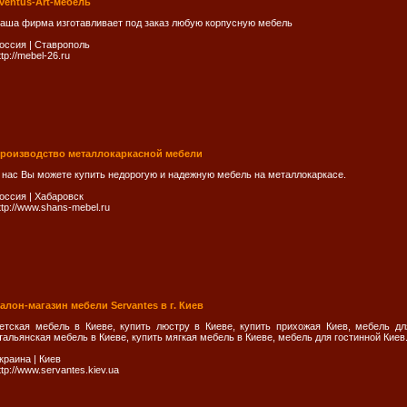
ventus-Art-мебель
аша фирма изготавливает под заказ любую корпусную мебель
оссия
|
Ставрополь
ttp://mebel-26.ru
роизводство металлокаркасной мебели
 нас Вы можете купить недорогую и надежную мебель на металлокаркасе.
оссия
|
Хабаровск
ttp://www.shans-mebel.ru
алон-магазин мебели Servantes в г. Киев
етская мебель в Киеве, купить люстру в Киеве, купить прихожая Киев, мебель дл
тальянская мебель в Киеве, купить мягкая мебель в Киеве, мебель для гостинной Киев
краина
|
Киев
ttp://www.servantes.kiev.ua