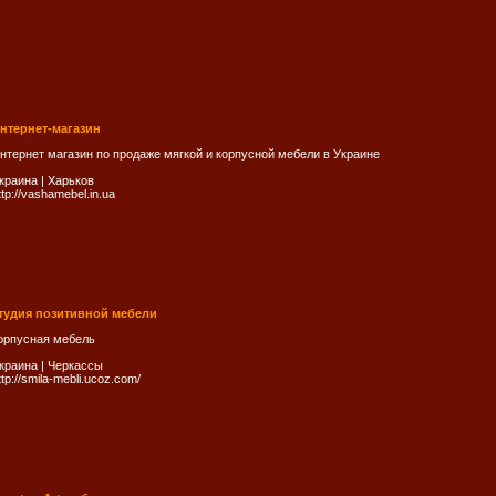
нтернет-магазин
нтернет магазин по продаже мягкой и корпусной мебели в Украине
краина
|
Харьков
ttp://vashamebel.in.ua
тудия позитивной мебели
орпусная мебель
краина
|
Черкассы
ttp://smila-mebli.ucoz.com/