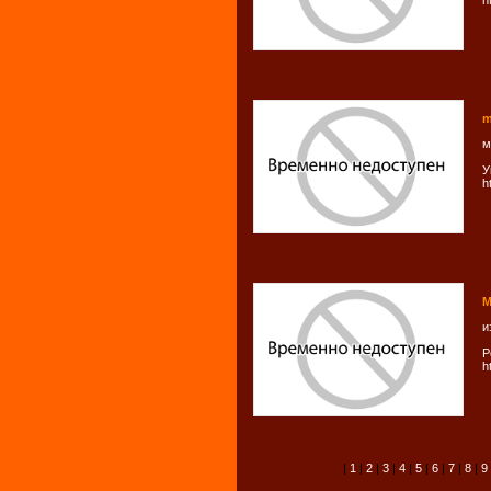
h
m
м
У
h
М
и
Р
h
|
1
|
2
|
3
|
4
|
5
|
6
|
7
|
8
|
9