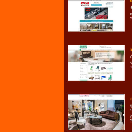
E
Н
Р
h
П
У
Р
h
C
Д
и
У
h