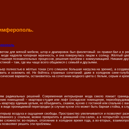
имферополь.
ферополь
том для мягкой мебели, штор и драпировок был фиолетовый: он правил бал и в ре
 моде надоела чопорная мрачность, и она повернулась лицом к солнцу. Жёлтый цвет
учшения познавательных процессов, решения проблем с коммуникацией. Никакие друг
остиной – там, где мы чаще всего общаемся с семьёй и друзьями.
ьер полностью в жёлтых тонах (это слишком большая нагрузка на зрение), а создава
вить и освежить её. Не бойтесь странных сочетаний: даже в холодном сине-голу
ссические варианты, остановитесь на сочетании модного цвета с белым, серым и кре
лям радикальных решений. Современная интерьерная мода смело ломает границы
ению помещений – квартира-студия или лофт (складское помещение, переоборудова
ь квартиру единым целым, но объединить, скажем, кухню с гостиной или спальню с в
 виде проницаемой перегородки (в случае кухни это может быть барная стойка, в случ
нтерьер воздуха и ощущения свободы. Пространство увеличивается и позволяет раз
воёванного у спальни, можно превратить в домашний спа-салон, а в «открытой» кухн
две сложности: во-первых, отопление в холодное время года, а во-вторых, взаимопр
 позволяют решить эти проблемы.