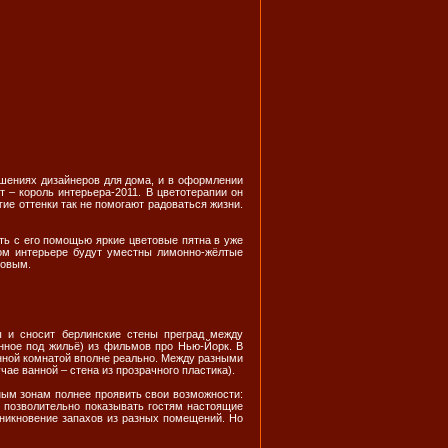
шениях дизайнеров для дома, и в оформлении
 – король интерьера-2011. В цветотерапии он
ие оттенки так не помогают радоваться жизни.
ть с его помощью яркие цветовые пятна в уже
бом интерьере будут уместны лимонно-жёлтые
мовым.
 и сносит берлинские стены преград между
нное под жильё) из фильмов про Нью-Йорк. В
анной комнатой вполне реально. Между разными
ае ванной – стена из прозрачного пластика).
ным зонам полнее проявить свои возможности:
е позволительно показывать гостям настоящие
оникновение запахов из разных помещений. Но