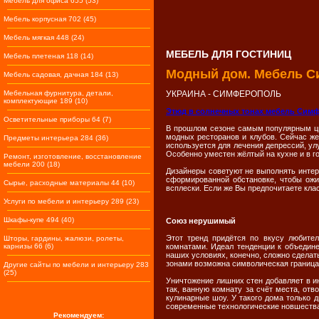
Мебель для офиса 655 (53)
Мебель корпусная 702 (45)
Мебель мягкая 448 (24)
МЕБЕЛЬ ДЛЯ ГОСТИНИЦ
Мебель плетеная 118 (14)
Модный дом. Мебель С
Мебель садовая, дачная 184 (13)
Мебельная фурнитура, детали,
УКРАИНА - СИМФЕРОПОЛЬ
комплектующие 189 (10)
Этюд в солнечных тонах
мебель Сим
Осветительные приборы 64 (7)
В прошлом сезоне самым популярным цве
модных ресторанов и клубов. Сейчас же
Предметы интерьера 284 (36)
используется для лечения депрессий, ул
Особенно уместен жёлтый на кухне и в г
Ремонт, изготовление, восстановление
мебели 200 (18)
Дизайнеры советуют не выполнять интер
сформированной обстановке, чтобы ожи
Сырье, расходные материалы 44 (10)
всплески. Если же Вы предпочитаете кла
Услуги по мебели и интерьеру 289 (23)
Шкафы-купе 494 (40)
Союз нерушимый
Этот тренд придётся по вкусу любите
Шторы, гардины, жалюзи, ролеты,
карнизы 66 (6)
комнатами. Идеал тенденции к объедин
наших условиях, конечно, сложно сделат
зонами возможна символическая граница в
Другие сайты по мебели и интерьеру 283
(25)
Уничтожение лишних стен добавляет в и
так, ванную комнату за счёт места, от
кулинарные шоу. У такого дома только 
современные технологические новшества
Рекомендуем: