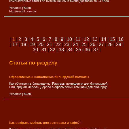
компьютерные столы по низким ценам в Киеве доставка за 24 часа.
Украина
|
Киев
http://e-stul.com.ua
|
1
|
2
|
3
|
4
|
5
|
6
|
7
|
8
|
9
|
10
|
11
|
12
|
13
|
14
|
15
|
16
|
17
|
18
|
19
|
20
|
21
|
22
|
23
|
24
|
25
|
26
|
27
|
28
|
29
|
30
|
31
|
32
|
33
|
34
|
35
|
36
|
37
|
Статьи по разделу
Оформление и наполнение бильярдной комнаты
Как обустроить бильярдную. Размеры помещения для бильярдной.
Бильярдная мебель. Дерево в оформлении комнаты для бильярда
Украина
|
Киев
Как выбрать мебель для ресторана и кафе?