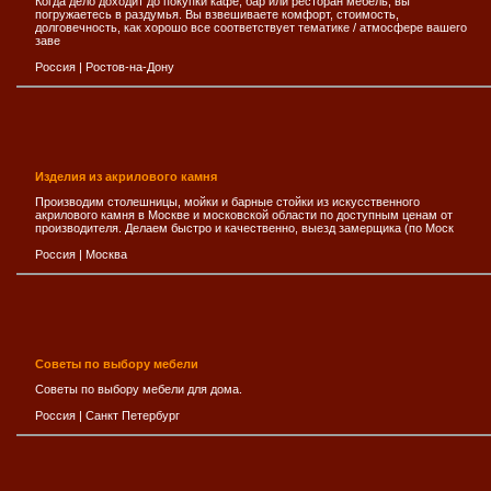
Когда дело доходит до покупки кафе, бар или ресторан мебель, вы
погружаетесь в раздумья. Вы взвешиваете комфорт, стоимость,
долговечность, как хорошо все соответствует тематике / атмосфере вашего
заве
Россия
|
Ростов-на-Дону
Изделия из акрилового камня
Производим столешницы, мойки и барные стойки из искусственного
акрилового камня в Москве и московской области по доступным ценам от
производителя. Делаем быстро и качественно, выезд замерщика (по Моск
Россия
|
Москва
Советы по выбору мебели
Советы по выбору мебели для дома.
Россия
|
Санкт Петербург