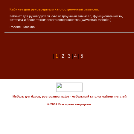
Кабинет для руководителя -это остроумный замысел.
Кабинет для руководителя -это остроумный замысел, функциональность,
эстетика и блеск технического совершенства.(www.snab-mebel.ru)
Россия
|
Москва
|
1
|
2
|
3
|
4
|
5
|
Мебель для баров, ресторанов, кафе - мебельный каталог сайтов и статей
© 2007 Все права защищены.