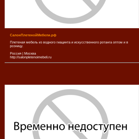
СалонПлетенойМебели.рф
Плетеная мебель из водного гиацинта и искусственного ротанга оптом и в
розницу.
Россия
|
Москва
http://salonpletenoimebeli.ru