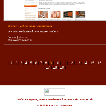
skymeb - мебельный гипермаркет
skymeb - мебельный гипермаркет мебели.
Россия
|
Москва
http://www.skymeb.ru
|
1
|
2
|
3
|
4
|
5
|
6
|
7
|
8
|
9
|
10
|
11
|
12
|
13
|
14
|
15
|
16
|
17
|
18
|
19
|
Мебель садовая, дачная - мебельный каталог сайтов и статей
© 2007 Все права защищены.