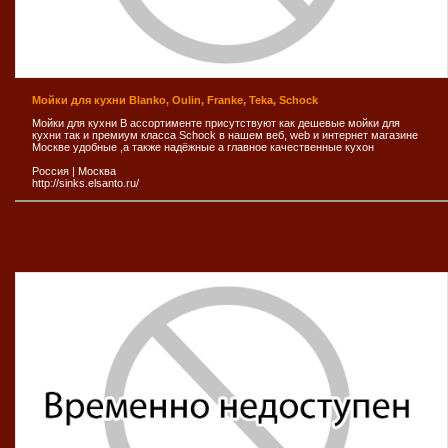
Мойки для кухни Blanko, Oulin, Franke, Teka, Schock
Мойки для кухни В ассортименте присутствуют как дешевые мойки для
кухни так и премиум класса Schock в нашем веб, web и интернет магазине
Москве удобные ,а также надёжные а главное качественные кухон
Россия
|
Москва
http://sinks.elsanto.ru/