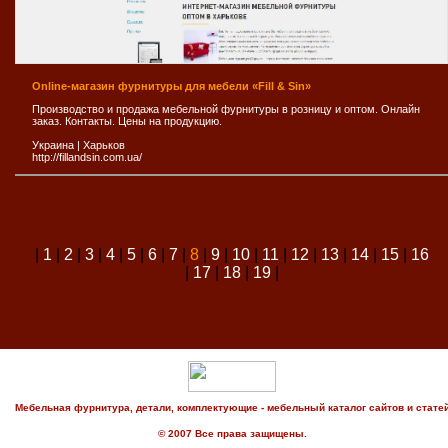
Online-магазин фурнитуры для мебели «Fill & Sin»
Производство и продажа мебельной фурнитуры в розницу и оптом. Oнлайн
заказ. Контакты. Цены на продукцию.
Украина
|
Харьков
http://fillandsin.com.ua/
|
1
|
2
|
3
|
4
|
5
|
6
|
7
|
8
|
9
|
10
|
11
|
12
|
13
|
14
|
15
|
16
|
17
|
18
|
19
|
Мебельная фурнитура, детали, комплектующие - мебельный каталог сайтов и стате
© 2007 Все права защищены.