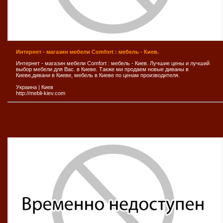
Интернет - магазин мебели Comfort : мебель - Киев.
Интернет - магазин мебели Comfort : мебель - Киев. Лучшие цены и лучший
выбор мебели для Вас. в Киеве. Также ми продаем новые диваны в
Киеве,дивани в Киеве, мебель в Киеве по ценам производителя.
Украина
|
Киев
http://mebli-kiev.com