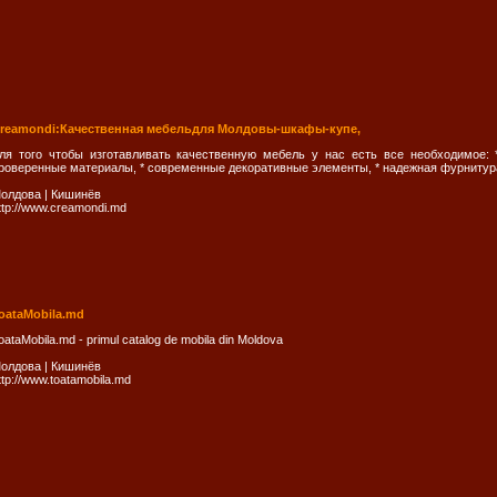
reamondi:Качественная мебельдля Молдовы-шкафы-купе,
ля того чтобы изготавливать качественную мебель у нас есть все необходимое: 
роверенные материалы, * современные декоративные элементы, * надежная фурнитур
олдова
|
Кишинёв
ttp://www.creamondi.md
oataMobila.md
oataMobila.md - primul catalog de mobila din Moldova
олдова
|
Кишинёв
ttp://www.toatamobila.md