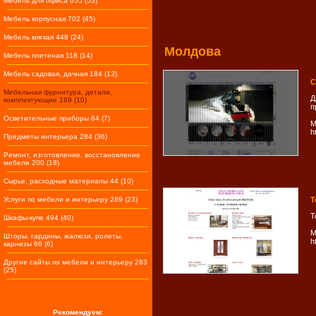
Мебель для офиса 655 (53)
Мебель корпусная 702 (45)
Мебель мягкая 448 (24)
Молдова
Мебель плетеная 118 (14)
Мебель садовая, дачная 184 (13)
C
Мебельная фурнитура, детали,
Д
комплектующие 189 (10)
п
Осветительные приборы 64 (7)
М
h
Предметы интерьера 284 (36)
Ремонт, изготовление, восстановление
мебели 200 (18)
Сырье, расходные материалы 44 (10)
Услуги по мебели и интерьеру 289 (23)
T
T
Шкафы-купе 494 (40)
М
Шторы, гардины, жалюзи, ролеты,
h
карнизы 66 (6)
Другие сайты по мебели и интерьеру 283
(25)
Рекомендуем: