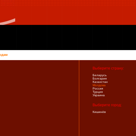
одам
Выберите страну:
Беларусь
Болгария
Казахстан
Молдова
Россия
Турция
Украина
Выберите город:
Кишинёв