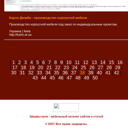
Карло Дизайн - производство корпусной мебели
Производство корпусной мебели под заказ по индивидуальным проектам.
Украина
|
Киев
http://karlo.at.ua
|
1
|
2
|
3
|
4
|
5
|
6
|
7
|
8
|
9
|
10
|
11
|
12
|
13
|
14
|
15
|
16
|
17
|
18
|
19
|
20
|
21
|
22
|
23
|
24
|
25
|
26
|
27
|
28
|
29
|
30
|
31
|
32
|
33
|
34
|
35
|
36
|
37
|
38
|
39
|
40
|
41
|
42
|
43
|
44
|
45
|
46
|
47
|
48
|
49
|
50
|
Шкафы-купе - мебельный каталог сайтов и статей
© 2007 Все права защищены.