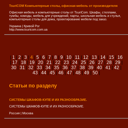
TsuriCOM Компьютерные столы, офисная мебель от производителя
Офисная мебель и компьютерные столы от TsuriCom. Шкафы, стеллажи,
тумбы, комоды, мебель для учреждений, парты, школьная мебель и стулья,
компьютерные столы для дома, проектирование мебели под заказ.
Украина
|
Кривой Рог
http://www.tsuricom.com.ua
|
1
|
2
|
3
|
4
|
5
|
6
|
7
|
8
|
9
|
10
|
11
|
12
|
13
|
14
|
15
|
16
|
17
|
18
|
19
|
20
|
21
|
22
|
23
|
24
|
25
|
26
|
27
|
28
|
29
|
30
|
31
|
32
|
33
|
34
|
35
|
36
|
37
|
38
|
39
|
40
|
41
|
42
|
43
|
44
|
45
|
46
|
47
|
48
|
49
|
50
|
Статьи по разделу
СИСТЕМЫ ШКАФОВ-КУПЕ И ИХ РАЗНООБРАЗИЕ.
СИСТЕМЫ ШКАФОВ-КУПЕ И ИХ РАЗНООБРАЗИЕ.
Россия
|
Москва