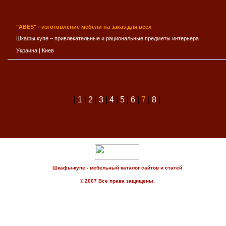
"ABES" - изготовление мебели на заказ для всех
Шкафы купе – привлекательные и рациональные предметы интерьера
Украина
|
Киев
|
1
|
2
|
3
|
4
|
5
|
6
|
7
|
8
|
Шкафы-купе - мебельный каталог сайтов и статей
© 2007 Все права защищены.