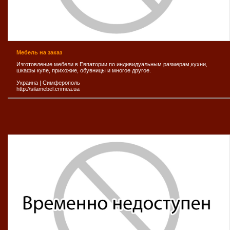
Мебель на заказ
Изготовление мебели в Евпатории по индивидуальным размерам,кухни,
шкафы купе, прихожие, обувницы и многое другое.
Украина
|
Симферополь
http://silamebel.crimea.ua