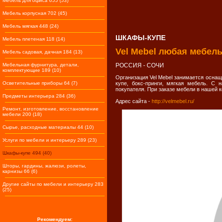
Мебель для офиса 655 (53)
Мебель корпусная 702 (45)
Мебель мягкая 448 (24)
ШКАФЫ-КУПЕ
Мебель плетеная 118 (14)
Vel Mebel любая мебель
Мебель садовая, дачная 184 (13)
Мебельная фурнитура, детали,
РОССИЯ - СОЧИ
комплектующие 189 (10)
Организация Vel Mebel занимается осна
Осветительные приборы 64 (7)
купе, бокс-принги, мягкая мебель. С 
покупателя. При заказе мебели в нашей 
Предметы интерьера 284 (36)
Адрес сайта -
http://velmebel.ru/
Ремонт, изготовление, восстановление
мебели 200 (18)
Сырье, расходные материалы 44 (10)
Услуги по мебели и интерьеру 289 (23)
Шкафы-купе 494 (40)
Шторы, гардины, жалюзи, ролеты,
карнизы 66 (6)
Другие сайты по мебели и интерьеру 283
(25)
Рекомендуем: