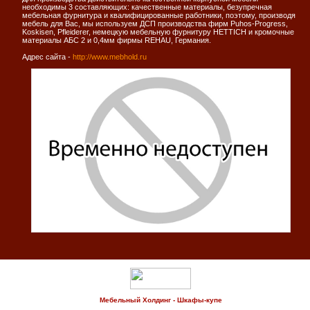
необходимы 3 составляющих: качественные материалы, безупречная
мебельная фурнитура и квалифицированные работники, поэтому, производя
мебель для Вас, мы используем ДСП производства фирм Puhos-Progress,
Koskisen, Pfleiderer, немецкую мебельную фурнитуру HETTICH и кромочные
материалы АБС 2 и 0,4мм фирмы REHAU, Германия.
Адрес сайта -
http://www.mebhold.ru
Мебельный Холдинг - Шкафы-купе