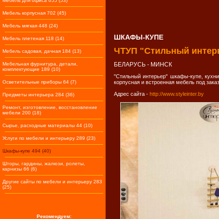
Мебель для офиса 655 (53)
Мебель корпусная 702 (45)
Мебель мягкая 448 (24)
ШКАФЫ-КУПЕ
Мебель плетеная 118 (14)
ЧТУП "Стильный интер
Мебель садовая, дачная 184 (13)
Мебельная фурнитура, детали,
БЕЛАРУСЬ - МИНСК
комплектующие 189 (10)
"Стильный интерьер" шкафы-купе, кухни,
Осветительные приборы 64 (7)
корпусная и встроенная мебель под зака
Адрес сайта -
http://www.styleinter.by
Предметы интерьера 284 (36)
Ремонт, изготовление, восстановление
мебели 200 (18)
Сырье, расходные материалы 44 (10)
Услуги по мебели и интерьеру 289 (23)
Шкафы-купе 494 (40)
Шторы, гардины, жалюзи, ролеты,
карнизы 66 (6)
Другие сайты по мебели и интерьеру 283
(25)
Рекомендуем: