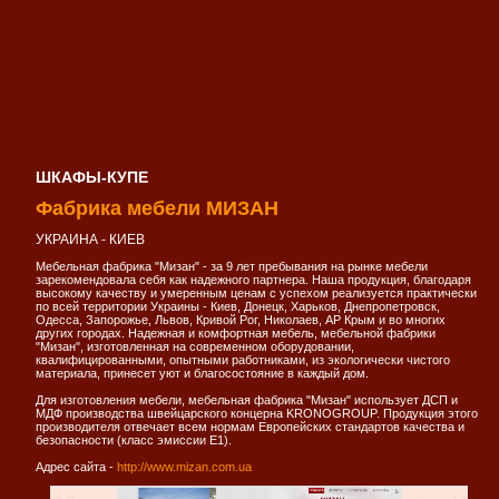
ШКАФЫ-КУПЕ
Фабрика мебели МИЗАН
УКРАИНА - КИЕВ
Мебельная фабрика "Мизан" - за 9 лет пребывания на рынке мебели
зарекомендовала себя как надежного партнера. Наша продукция, благодаря
высокому качеству и умеренным ценам с успехом реализуется практически
по всей территории Украины - Киев, Донецк, Харьков, Днепропетровск,
Одесса, Запорожье, Львов, Кривой Рог, Николаев, АР Крым и во многих
других городах. Надежная и комфортная мебель, мебельной фабрики
"Мизан", изготовленная на современном оборудовании,
квалифицированными, опытными работниками, из экологически чистого
материала, принесет уют и благосостояние в каждый дом.
Для изготовления мебели, мебельная фабрика "Мизан" использует ДСП и
МДФ производства швейцарского концерна KRONOGROUP. Продукция этого
производителя отвечает всем нормам Европейских стандартов качества и
безопасности (класс эмиссии Е1).
Адрес сайта -
http://www.mizan.com.ua