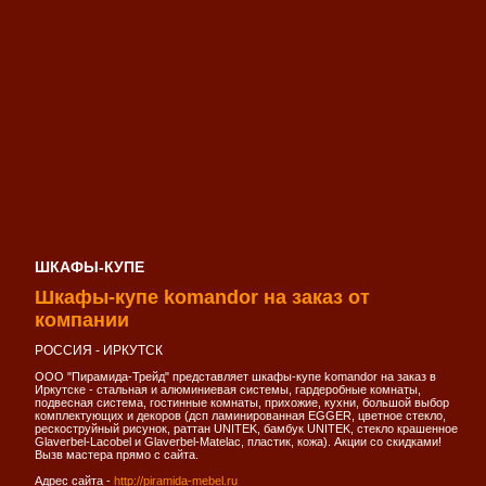
ШКАФЫ-КУПЕ
Шкафы-купе komandor на заказ от
компании
РОССИЯ - ИРКУТСК
ООО "Пирамида-Трейд" представляет шкафы-купе komandor на заказ в
Иркутске - стальная и алюминиевая системы, гардеробные комнаты,
подвесная система, гостинные комнаты, прихожие, кухни, большой выбор
комплектующих и декоров (дсп ламинированная EGGER, цветное стекло,
рескоструйный рисунок, раттан UNITEK, бамбук UNITEK, стекло крашенное
Glaverbel-Lacobel и Glaverbel-Matelac, пластик, кожа). Акции со скидками!
Вызв мастера прямо с сайта.
Адрес сайта -
http://piramida-mebel.ru