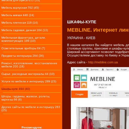
Мебель для офиса 655 (53)
Мебель корпусная 702 (45)
Мебель мягкая 448 (24)
ШКАФЫ-КУПЕ
Мебель плетеная 118 (14)
MEBLINE. Интернет лин
Мебель садовая, дачная 184 (13)
Мебельная фурнитура, детали,
УКРАИНА - КИЕВ
комплектующие 189 (10)
В нашем каталоге Вы найдете мебель для
Осветительные приборы 64 (7)
столовые группы, прихожие и шкафы-куп
Широкий ассортимент позволит подобрат
Осуществляем доставку по Киеву и Укра
Предметы интерьера 284 (36)
Адрес сайта -
http://mebline.com.ua
Ремонт, изготовление, восстановление
мебели 200 (18)
Сырье, расходные материалы 44 (10)
Услуги по мебели и интерьеру 289 (23)
Шкафы-купе 494 (40)
Шторы, гардины, жалюзи, ролеты,
карнизы 66 (6)
Другие сайты по мебели и интерьеру 283
(25)
Рекомендуем: