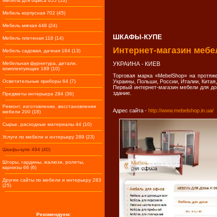
Мебель для офиса 655 (53)
Мебель корпусная 702 (45)
Мебель мягкая 448 (24)
ШКАФЫ-КУПЕ
Мебель плетеная 118 (14)
Интернет-магазин мебе
Мебель садовая, дачная 184 (13)
Мебельная фурнитура, детали,
УКРАИНА - КИЕВ
комплектующие 189 (10)
Торговая марка «MebelShop» на протяж
Осветительные приборы 64 (7)
Украины, Польши, России, Италии, Китая,
Первый интернет-магазин мебели для до
здание.
Предметы интерьера 284 (36)
Ремонт, изготовление, восстановление
Адрес сайта -
http://www.mebelshop.in.ua/
мебели 200 (18)
Сырье, расходные материалы 44 (10)
Услуги по мебели и интерьеру 289 (23)
Шкафы-купе 494 (40)
Шторы, гардины, жалюзи, ролеты,
карнизы 66 (6)
Другие сайты по мебели и интерьеру 283
(25)
Рекомендуем: